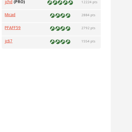
jchd
(PRO)
12224 pts
Micad
2884 pts
PFAFF59
2792 pts
jc67
1554 pts