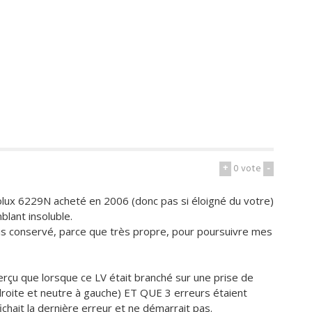
+
0
vote
-
rolux 6229N acheté en 2006 (donc pas si éloigné du votre)
lant insoluble.
ois conservé, parce que très propre, pour poursuivre mes
perçu que lorsque ce LV était branché sur une prise de
roite et neutre à gauche) ET QUE 3 erreurs étaient
ichait la dernière erreur et ne démarrait pas.