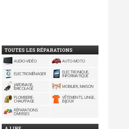
TOUTES LES RÉPARATIONS
AUDIO-VIDÉO
AUTO-MOTO
ELECTRONIQUE,
ELECTROMÉNAGER
INFORMATIQUE
JARDINAGE,
MOBILIER, MAISON
BRICOLAGE
PLOMBERIE-
VÊTEMENTS, LINGE,
CHAUFFAGE
BIJOUX
RÉPARATIONS
DIVERSES
A LIRE