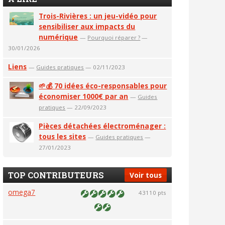
Trois-Rivières : un jeu-vidéo pour
sensibiliser aux impacts du
numérique
—
Pourquoi réparer ?
—
30/01/2026
Liens
—
Guides pratiques
— 02/11/2023
🌱💰 70 idées éco-responsables pour
économiser 1000€ par an
—
Guides
pratiques
— 22/09/2023
Pièces détachées électroménager :
tous les sites
—
Guides pratiques
—
27/01/2023
TOP CONTRIBUTEURS
Voir tous
omega7
43110 pts