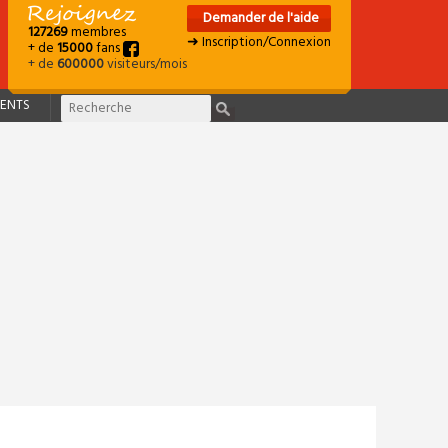
Demander de l'aide
127269
membres
➜ Inscription/Connexion
+ de
15000
fans
+ de
600000
visiteurs/mois
ENTS