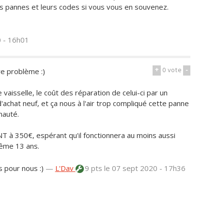
s pannes et leurs codes si vous vous en souvenez.
0 - 16h01
+
0
vote
-
re problème :)
vaisselle, le coût des réparation de celui-ci par un
achat neuf, et ça nous à l'air trop compliqué cette panne
nauté.
 à 350€, espérant qu'il fonctionnera au moins aussi
même 13 ans.
 pour nous :)
—
L'Dav
9 pts
le 07 sept 2020 - 17h36