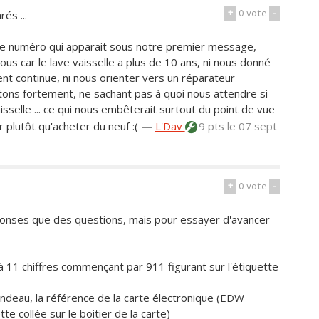
+
0
vote
-
és ...
le numéro qui apparait sous notre premier message,
us car le lave vaisselle a plus de 10 ans, ni nous donné
ent continue, ni nous orienter vers un réparateur
tons fortement, ne sachant pas à quoi nous attendre si
sselle ... ce qui nous embêterait surtout du point de vue
plutôt qu'acheter du neuf :(
—
L'Dav
9 pts
le 07 sept
+
0
vote
-
onses que des questions, mais pour essayer d'avancer
 11 chiffres commençant par 911 figurant sur l'étiquette
ndeau, la référence de la carte électronique (EDW
e collée sur le boitier de la carte)