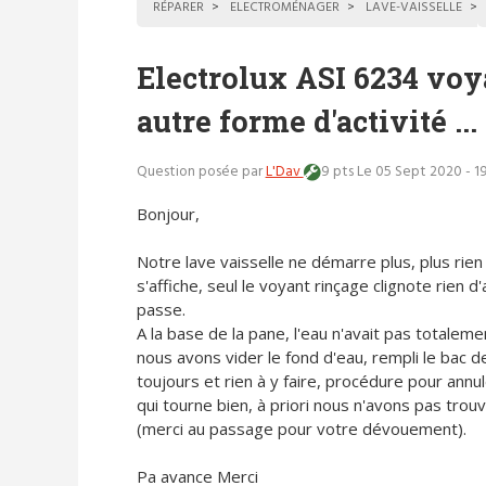
RÉPARER
ELECTROMÉNAGER
LAVE-VAISSELLE
Electrolux ASI 6234 voy
autre forme d'activité ...
Question posée par
L'Dav
9 pts
Le 05 Sept 2020 - 1
Bonjour,
Notre lave vaisselle ne démarre plus, plus rien
s'affiche, seul le voyant rinçage clignote rien d
passe.
A la base de la pane, l'eau n'avait pas totalem
nous avons vider le fond d'eau, rempli le bac de
toujours et rien à y faire, procédure pour annu
qui tourne bien, à priori nous n'avons pas trou
(merci au passage pour votre dévouement).
Pa avance Merci