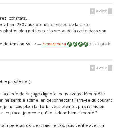
+
0
vote
-
es, constats....
 avez bien 230v aux bornes d'entrée de la carte
es photos bien nettes recto verso de la carte dans son
 de tension 5v ...?
—
benitomeca
3729 pts
le
+
0
vote
-
otre problème :)
e la diode de rinçage clignote, nous avons démonté le
ien ne semble abîmé, en déconnectant l'arrivée du courant
 je ne sais plus) la diode s'est éteinte, puis remis en
 en place, je pense qu'il est donc bien alimenté ?
pompe était ok, c'est bien le cas, puis vérifié avec un