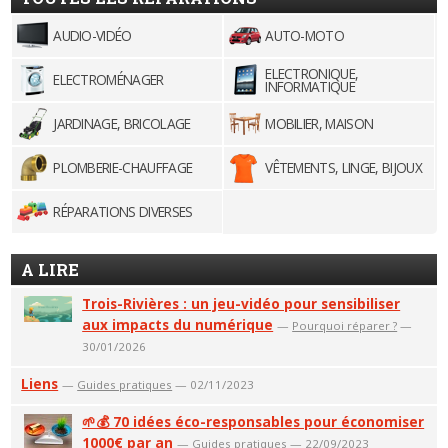
AUDIO-VIDÉO
AUTO-MOTO
ELECTRONIQUE,
ELECTROMÉNAGER
INFORMATIQUE
JARDINAGE, BRICOLAGE
MOBILIER, MAISON
PLOMBERIE-CHAUFFAGE
VÊTEMENTS, LINGE, BIJOUX
RÉPARATIONS DIVERSES
A LIRE
Trois-Rivières : un jeu-vidéo pour sensibiliser
aux impacts du numérique
—
Pourquoi réparer ?
—
30/01/2026
Liens
—
Guides pratiques
— 02/11/2023
🌱💰 70 idées éco-responsables pour économiser
1000€ par an
—
Guides pratiques
— 22/09/2023