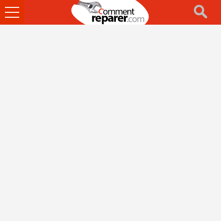
Ouvrir
le
menu