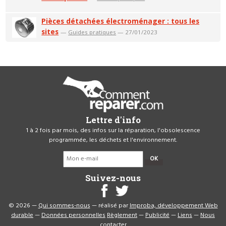
Pièces détachées électroménager : tous les
sites
—
Guides pratiques
— 27/01/2023
Lettre d'info
1 à 2 fois par mois, des infos sur la réparation, l'obsolescence
programmée, les déchets et l'environnement.
OK
Suivez-nous
© 2026 —
Qui sommes-nous
— réalisé par
Improba, développement Web
durable
—
Données personnelles
Règlement
—
Publicité
—
Liens
—
Nous
contacter