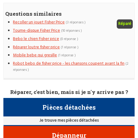
Questions similaires
Recoller un jouet Fisher Price
(3 réponses )
Réparé
Tourne-disque Fisher Price
(10 réponses )
Bebo le chien Fisher price
(0 réponse )
Réparer loutre fisher price
(1 réponse )
Mobile bebe qui gresille
(1 réponse )
Robot bebo de fisher price - les chansons coupent avant la fin
(2
réponses )
Réparer, c'est bien, mais si je n'y arrive pas ?
Pièces détachées
Je trouve mes pièces détachées
Dépanneur