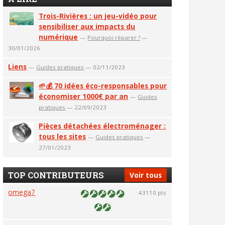
Trois-Rivières : un jeu-vidéo pour
sensibiliser aux impacts du
numérique
—
Pourquoi réparer ?
—
30/01/2026
Liens
—
Guides pratiques
— 02/11/2023
🌱💰 70 idées éco-responsables pour
économiser 1000€ par an
—
Guides
pratiques
— 22/09/2023
Pièces détachées électroménager :
tous les sites
—
Guides pratiques
—
27/01/2023
TOP CONTRIBUTEURS
Voir tous
omega7
43110 pts