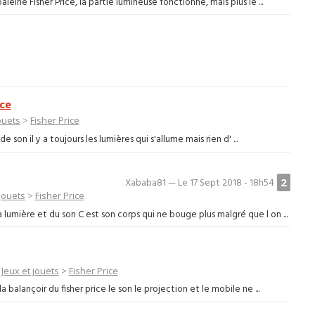
eine Fisher Price, la partie lumineuse fonctionne, mais plus le ...
ice
ouets
>
Fisher Price
e son il y a toujours les lumières qui s'allume mais rien d' ...
2
Xababa81 — Le 17 Sept 2018 - 18h54
 jouets
>
Fisher Price
lumière et du son C est son corps qui ne bouge plus malgré que l on ...
—
Jeux et jouets
>
Fisher Price
a balançoir du fisher price le son le projection et le mobile ne ...