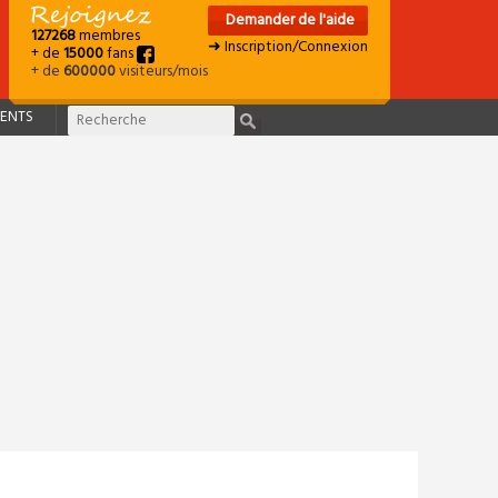
Demander de l'aide
127268
membres
➜ Inscription/Connexion
+ de
15000
fans
+ de
600000
visiteurs/mois
ENTS