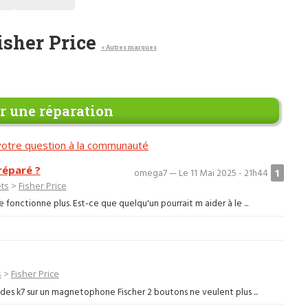
isher Price
< Autres marques
 une réparation
otre question à la communauté
 réparé ?
1
omega7 — Le 11 Mai 2025 - 21h44
ets
>
Fisher Price
e fonctionne plus. Est-ce que quelqu'un pourrait m aider à le ...
s
>
Fisher Price
des k7 sur un magnetophone Fischer 2 boutons ne veulent plus ...