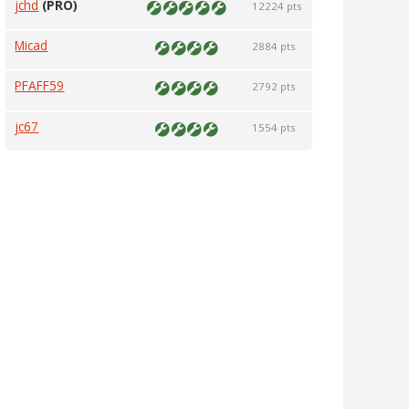
jchd
(PRO)
12224 pts
Micad
2884 pts
PFAFF59
2792 pts
jc67
1554 pts