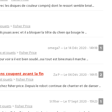
vec les disques de couleur compris) dont le ressort semble brisé....
 jouets
>
Fisher Price
s jouais avec et il a bloquer la tête du chien qui bouge le ...
1
omega7 — Le 14 Déc 2020 - 14h18
x et jouets
>
Fisher Price
r voir si il est bien soudé....oui tout est bine.mais il marche ...
ons coupent avant la fin
2
Za P — Le 06 Déc 2020 - 14h15
et jouets
>
Fisher Price
hez fisher price. Depuis le robot continue de chanter et de danser ...
1
St1lter — Le 17 Sept 2020 - 15h23
t jouets
>
Fisher Price