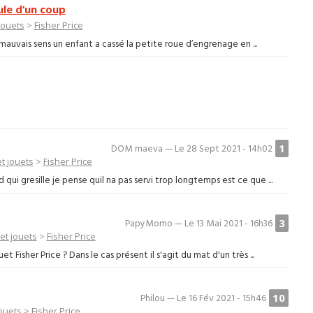
ule d’un coup
jouets
>
Fisher Price
auvais sens un enfant a cassé la petite roue d’engrenage en ...
1
DOM maeva — Le 28 Sept 2021 - 14h02
et jouets
>
Fisher Price
qui gresille je pense quil na pas servi trop longtemps est ce que ...
3
PapyMomo — Le 13 Mai 2021 - 16h36
et jouets
>
Fisher Price
 Fisher Price ? Dans le cas présent il s'agit du mat d'un très ...
10
Philou — Le 16 Fév 2021 - 15h46
jouets
>
Fisher Price