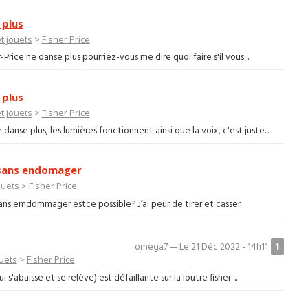
 plus
t jouets
>
Fisher Price
Price ne danse plus pourriez-vous me dire quoi faire s'il vous ...
 plus
t jouets
>
Fisher Price
anse plus, les lumières fonctionnent ainsi que la voix, c'est juste...
 sans endomager
ouets
>
Fisher Price
 sans emdommager estce possible? J’ai peur de tirer et casser
1
omega7 — Le 21 Déc 2022 - 14h11
ouets
>
Fisher Price
s'abaisse et se relève) est défaillante sur la loutre fisher ...