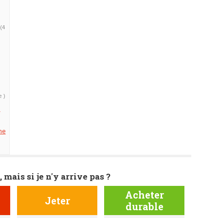
(4
e )
H
me
, mais si je n'y arrive pas ?
Acheter
Jeter
durable