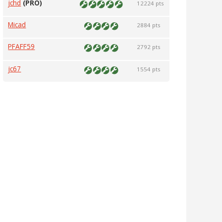
jchd
(PRO)
12224 pts
Micad
2884 pts
PFAFF59
2792 pts
jc67
1554 pts