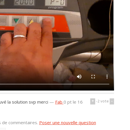
+
-2
vote
-
vé la solution svp merci
—
Fab
0 pt
le 16
us de commentaires.
Poser une nouvelle question