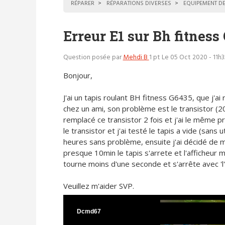
RÉPARER
RÉPARATIONS DIVERSES
EQUIPEMENT DE
Erreur E1 sur Bh fitness
Question posée par
Mehdi B
1 pt
Le 05 Oct 2020 - 11h3
Bonjour,
J'ai un tapis roulant BH fitness G6435, que j'ai
chez un ami, son problème est le transistor (20N
remplacé ce transistor 2 fois et j'ai le même p
le transistor et j'ai testé le tapis a vide (sans 
heures sans problème, ensuite j'ai décidé de 
presque 10min le tapis s'arrete et l'afficheur
tourne moins d'une seconde et s'arrête avec 'l'
Veuillez m'aider SVP.
Dcmd67