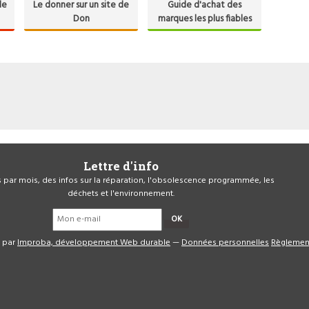
de
Le donner sur un site de
Guide d'achat des
Don
marques les plus fiables
Lettre d'info
is par mois, des infos sur la réparation, l'obsolescence programmée, les
déchets et l'environnement.
OK
é par
Improba, développement Web durable
—
Données personnelles
Règlemen