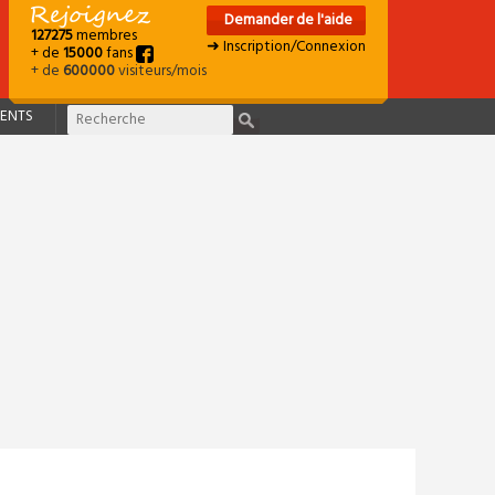
Demander de l'aide
127275
membres
➜ Inscription/Connexion
+ de
15000
fans
+ de
600000
visiteurs/mois
ENTS