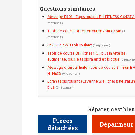
Questions similaires
Message ER01 - Tapis roulant BH FITNESS G6425V
réponses )
Tapis de course BH et erreur N°2 sur ecran
(3
réponses )
Er 2 G6425V tapis roulant
(1 réponse )
Tapis de course BH Fitness F5 : plus la vitesse
augmente, plus le tapis ralenti et bloque
(0 répons
Message d erreur huile Tapis de course Slimrun B
FITNESS
(0 réponse )
Ecran tapis roulant (Cayenne BH Fitness) ne s'allu
plus.
(0 réponse )
Réparer, c'est bien
Pièces
Dépanneur
détachées