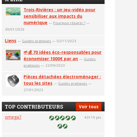
Trois-Rivières : un jeu-vidéo pour
sensibiliser aux impacts du
numérique
—
Pourquoi réparer ?
—
30/01/2026
Liens
—
Guides pratiques
— 02/11/2023
🌱💰 70 idées éco-responsables pour
économiser 1000€ par an
—
Guides
pratiques
— 22/09/2023
Pièces détachées électroménager :
tous les sites
—
Guides pratiques
—
27/01/2023
TOP CONTRIBUTEURS
Voir tous
omega7
43110 pts