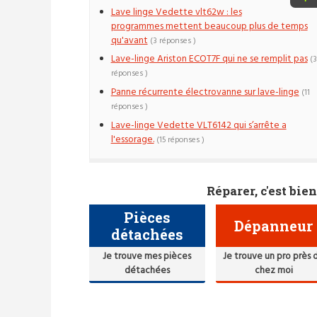
Lave linge Vedette vlt62w : les
programmes mettent beaucoup plus de temps
qu'avant
(3 réponses )
Lave-linge Ariston ECOT7F qui ne se remplit pas
(3
réponses )
Panne récurrente électrovanne sur lave-linge
(11
réponses )
Lave-linge Vedette VLT6142 qui s’arrête a
l'essorage.
(15 réponses )
Réparer, c'est bien
Pièces
Dépanneur
détachées
Je trouve mes pièces
Je trouve un pro près 
détachées
chez moi