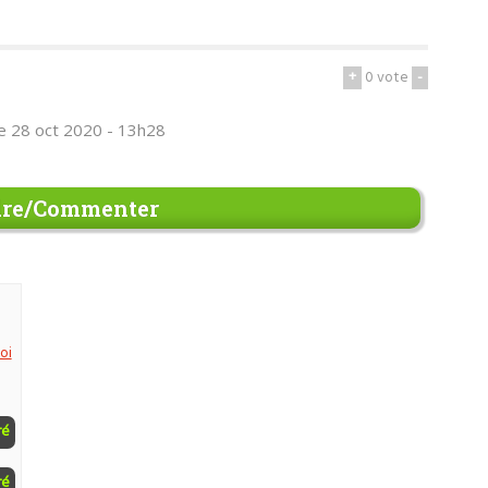
+
0
vote
-
le 28 oct 2020 - 13h28
re/Commenter
oi
ré
ré