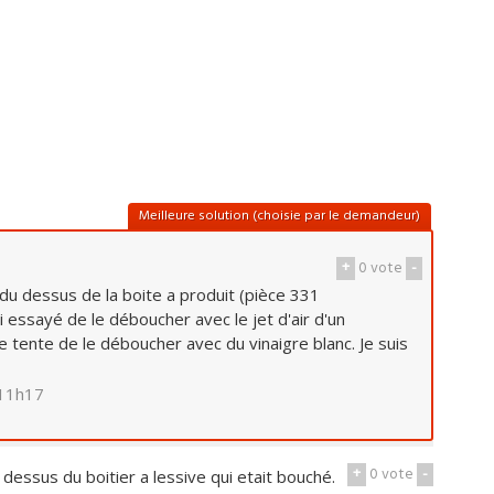
Meilleure solution (choisie par le demandeur)
+
0
vote
-
t du dessus de la boite a produit (pièce 331
'ai essayé de le déboucher avec le jet d'air d'un
 tente de le déboucher avec du vinaigre blanc. Je suis
 11h17
+
0
vote
-
 dessus du boitier a lessive qui etait bouché.