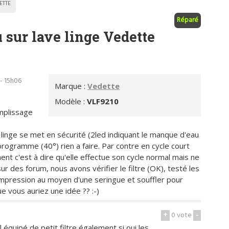
ETTE
Réparé
 sur lave linge Vedette
- 15h06
Marque :
Vedette
Modèle :
VLF9210
mplissage
 linge se met en sécurité (2led indiquant le manque d'eau
le programme (40°) rien a faire. Par contre en cycle court
nt c'est à dire qu'elle effectue son cycle normal mais ne
ur des forum, nous avons vérifier le filtre (OK), testé les
mpression au moyen d'une seringue et souffler pour
e vous auriez une idée ?? :-)
+
0
vote
-
l équipé de petit filtre également si oui les