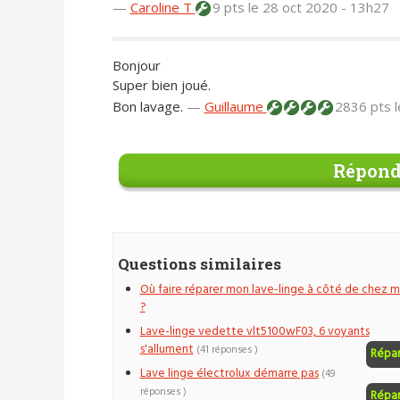
—
Caroline T
9 pts
le 28 oct 2020 - 13h27
Bonjour
Super bien joué.
Bon lavage.
—
Guillaume
2836 pts
Répond
Questions similaires
Où faire réparer mon lave-linge à côté de chez m
?
Lave-linge vedette vlt5100wF03, 6 voyants
s'allument
(41 réponses )
Répa
Lave linge électrolux démarre pas
(49
réponses )
Répa