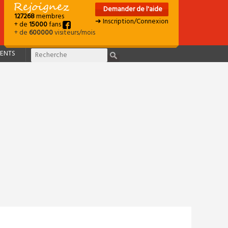
Demander de l'aide
127268
membres
➜ Inscription/Connexion
+ de
15000
fans
+ de
600000
visiteurs/mois
ENTS