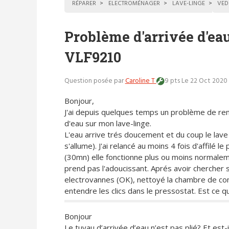
RÉPARER
ELECTROMÉNAGER
LAVE-LINGE
VED
Problème d'arrivée d'eau
VLF9210
Question posée par
Caroline T
9 pts
Le 22 Oct 2020 
Bonjour,
J'ai depuis quelques temps un problème de re
d'eau sur mon lave-linge.
L'eau arrive trés doucement et du coup le lave
s'allume). J'ai relancé au moins 4 fois d'affilé 
(30mn) elle fonctionne plus ou moins normaleme
prend pas l'adoucissant. Aprés avoir chercher s
electrovannes (OK), nettoyé la chambre de co
entendre les clics dans le pressostat. Est ce qu
Bonjour
Le tuyau d’arrivée d’eau n’est pas plié? Et est-i