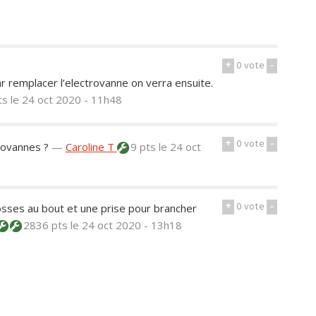
+
0
vote
-
 remplacer l’electrovanne on verra ensuite.
ts
le 24 oct 2020 - 11h48
+
0
vote
-
trovannes ?
—
Caroline T
9 pts
le 24 oct
+
0
vote
-
cosses au bout et une prise pour brancher
2836 pts
le 24 oct 2020 - 13h18