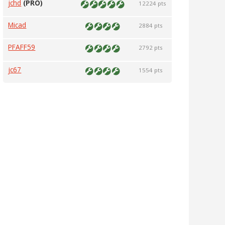
jchd
(PRO)
12224 pts
Micad
2884 pts
PFAFF59
2792 pts
jc67
1554 pts