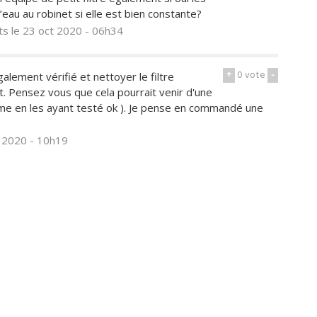
’eau au robinet si elle est bien constante?
ts
le 23 oct 2020 - 06h34
+
0
vote
-
également vérifié et nettoyer le filtre
t. Pensez vous que cela pourrait venir d'une
me en les ayant testé ok ). Je pense en commandé une
t 2020 - 10h19