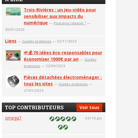
Trois-Rivières : un jeu-vidéo pour
sensibiliser aux impacts du
numérique
—
Pourquoi réparer ?
—
30/01/2026
Liens
—
Guides pratiques
— 02/11/2023
🌱💰 70 idées éco-responsables pour
économiser 1000€ par an
—
Guides
pratiques
— 22/09/2023
Pièces détachées électroménager :
tous les sites
—
Guides pratiques
—
27/01/2023
TOP CONTRIBUTEURS
Voir tous
omega7
43110 pts