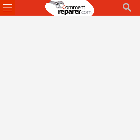
Ouvrir
le
menu