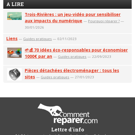
A LIRE
Trois-Rivières : un jeu-vidéo pour sensibiliser
aux impacts du numérique
—
Pourquoi réparer ?
—
30/01/2026
Liens
—
Guides pratiques
— 02/11/2023
🌱💰 70 idées éco-responsables pour économiser
1000€ par an
—
Guides pratiques
— 22/09/2023
Pièces détachées électroménager : tous les
sites
—
Guides pratiques
— 27/01/2023
Lettre d'info