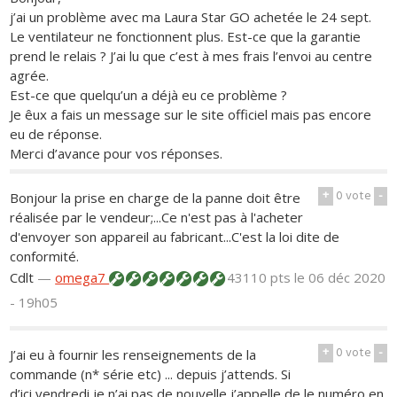
j’ai un problème avec ma Laura Star GO achetée le 24 sept.
Le ventilateur ne fonctionnent plus. Est-ce que la garantie
prend le relais ? J’ai lu que c’est à mes frais l’envoi au centre
agrée.
Est-ce que quelqu’un a déjà eu ce problème ?
Je êux a fais un message sur le site officiel mais pas encore
eu de réponse.
Merci d’avance pour vos réponses.
+
0
vote
-
Bonjour la prise en charge de la panne doit être
réalisée par le vendeur;...Ce n'est pas à l'acheter
d'envoyer son appareil au fabricant...C'est la loi dite de
conformité.
Cdlt
—
omega7
43110 pts
le 06 déc 2020
- 19h05
+
0
vote
-
J’ai eu à fournir les renseignements de la
commande (n* série etc) ... depuis j’attends. Si
d’ici vendredi je n’ai pas de nouvelle j’appelle de le numéro en