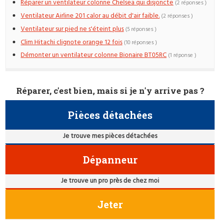
Réparer un ventilateur colonne Chelsea qui disjoncte
(2 réponses )
Ventilateur Airline 201 calor au débit d'air faible.
(2 réponses )
Ventilateur sur pied ne s'éteint plus
(5 réponses )
Clim Hitachi clignote orange 12 fois
(10 réponses )
Démonter un ventilateur colonne Bionaire BT05RC
(1 réponse )
Réparer, c'est bien, mais si je n'y arrive pas ?
Pièces détachées
Je trouve mes pièces détachées
Dépanneur
Je trouve un pro près de chez moi
Jeter