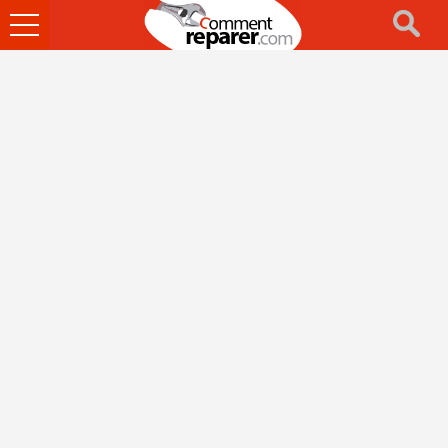
Ouvrir
le
menu