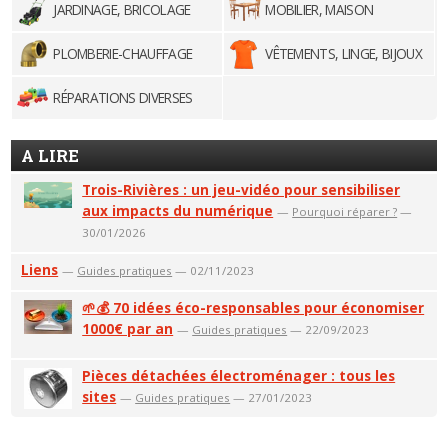
JARDINAGE, BRICOLAGE
MOBILIER, MAISON
PLOMBERIE-CHAUFFAGE
VÊTEMENTS, LINGE, BIJOUX
RÉPARATIONS DIVERSES
A LIRE
Trois-Rivières : un jeu-vidéo pour sensibiliser
aux impacts du numérique
—
Pourquoi réparer ?
—
30/01/2026
Liens
—
Guides pratiques
— 02/11/2023
🌱💰 70 idées éco-responsables pour économiser
1000€ par an
—
Guides pratiques
— 22/09/2023
Pièces détachées électroménager : tous les
sites
—
Guides pratiques
— 27/01/2023