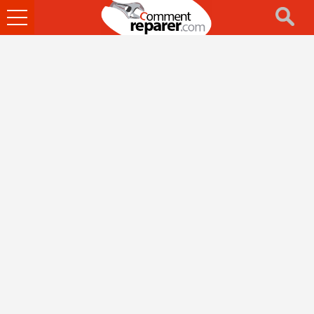
Ouvrir
le
menu