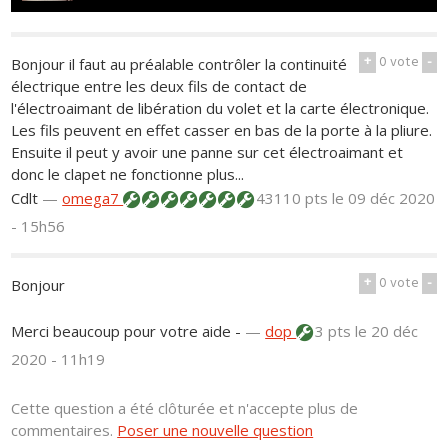
+
0
vote
-
Bonjour il faut au préalable contrôler la continuité
électrique entre les deux fils de contact de
l'électroaimant de libération du volet et la carte électronique.
Les fils peuvent en effet casser en bas de la porte à la pliure.
Ensuite il peut y avoir une panne sur cet électroaimant et
donc le clapet ne fonctionne plus...
Cdlt
—
omega7
43110 pts
le 09 déc 2020
- 15h56
+
0
vote
-
Bonjour
Merci beaucoup pour votre aide -
—
dop
3 pts
le 20 déc
2020 - 11h19
Cette question a été clôturée et n'accepte plus de
commentaires.
Poser une nouvelle question