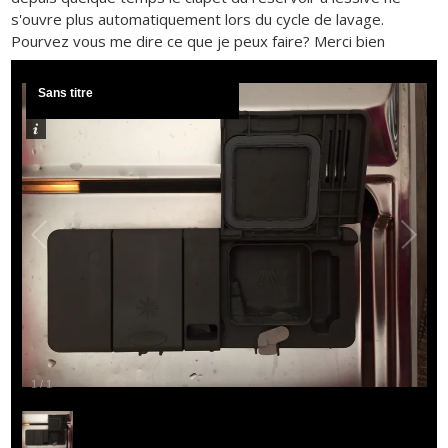
s'ouvre plus automatiquement lors du cycle de lavage.
Pourvez vous me dire ce que je peux faire? Merci bien
Sans titre
1
/
1