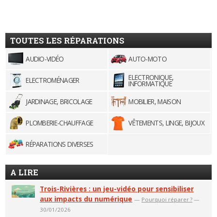
TOUTES LES RÉPARATIONS
AUDIO-VIDÉO
AUTO-MOTO
ELECTRONIQUE,
ELECTROMÉNAGER
INFORMATIQUE
JARDINAGE, BRICOLAGE
MOBILIER, MAISON
PLOMBERIE-CHAUFFAGE
VÊTEMENTS, LINGE, BIJOUX
RÉPARATIONS DIVERSES
A LIRE
Trois-Rivières : un jeu-vidéo pour sensibiliser
aux impacts du numérique
—
Pourquoi réparer ?
—
30/01/2026