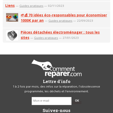
Liens
—
Guides pratiques
— 02/11/2023
🌱💰 70 idées éco-responsables pour économiser
1000€ par an
—
Guides pratiques
— 22/09/2023
Pièces détachées électroménager : tous les
sites
—
Guides pratiques
— 27/01/2023
Lettre d'info
1 à 2 fois par mois, des infos sur la réparation, l'obsolescence
programmée, les déchets et l'environnement.
OK
Suivez-nous