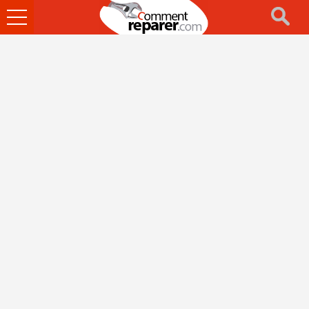
Ouvrir
le
menu