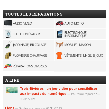
TOUTES LES RÉPARATIONS
AUDIO-VIDÉO
AUTO-MOTO
ELECTRONIQUE,
ELECTROMÉNAGER
INFORMATIQUE
JARDINAGE, BRICOLAGE
MOBILIER, MAISON
PLOMBERIE-CHAUFFAGE
VÊTEMENTS, LINGE, BIJOUX
RÉPARATIONS DIVERSES
A LIRE
Trois-Rivières : un jeu-vidéo pour sensibiliser
aux impacts du numérique
—
Pourquoi réparer ?
—
30/01/2026
Liens
—
Guides pratiques
— 02/11/2023