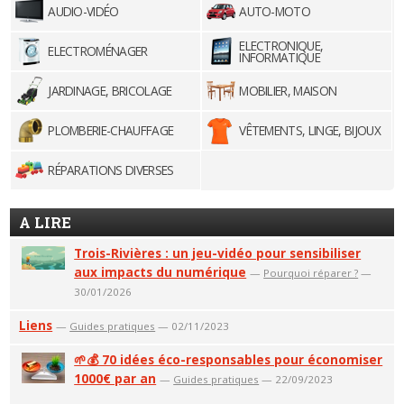
AUDIO-VIDÉO
AUTO-MOTO
ELECTRONIQUE,
ELECTROMÉNAGER
INFORMATIQUE
JARDINAGE, BRICOLAGE
MOBILIER, MAISON
PLOMBERIE-CHAUFFAGE
VÊTEMENTS, LINGE, BIJOUX
RÉPARATIONS DIVERSES
A LIRE
Trois-Rivières : un jeu-vidéo pour sensibiliser
aux impacts du numérique
—
Pourquoi réparer ?
—
30/01/2026
Liens
—
Guides pratiques
— 02/11/2023
🌱💰 70 idées éco-responsables pour économiser
1000€ par an
—
Guides pratiques
— 22/09/2023