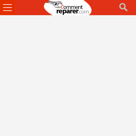
Ouvrir
le
menu