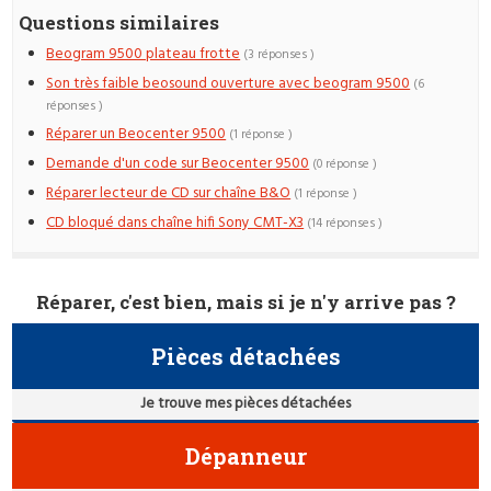
Questions similaires
Beogram 9500 plateau frotte
(3 réponses )
Son très faible beosound ouverture avec beogram 9500
(6
réponses )
Réparer un Beocenter 9500
(1 réponse )
Demande d'un code sur Beocenter 9500
(0 réponse )
Réparer lecteur de CD sur chaîne B&O
(1 réponse )
CD bloqué dans chaîne hifi Sony CMT-X3
(14 réponses )
Réparer, c'est bien, mais si je n'y arrive pas ?
Pièces détachées
Je trouve mes pièces détachées
Dépanneur