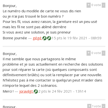
+
0
vote
-
Bonjour,
Le numéro du modèle de carte ne vous dis rien
ou je n'ai pas trouvé le bon numéro ?
Pour les fil, vous aviez raison, la garniture est un peu usé
mais les fil ne sont pas abîmé derrière
Si vous avez une solution, je suis preneur
Bonne journée
—
gégé
15 pts
le 19 fév 2021 - 08h59
+
0
vote
-
Bonjour,
Il me semble que nous partageons le même
problème et je suis actuellement en recherche des solutions
pour soit réparer la carte (où quelques composants sont
définitivement brûlés) ou soit la remplacer par une nouvelle.
N'hésitez pas à me contacter si quelqu'un peut m'aider dans
n'importe lequel des 2 scénarios.
Merci !
—
joravilgt
2 pts
le 24 fév 2021 - 13h14
+
1
vote
-
Bonjour,