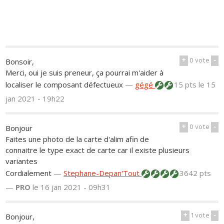
+
0
vote
-
Bonsoir,
Merci, oui je suis preneur, ça pourrai m'aider à
localiser le composant défectueux
—
gégé
15 pts
le 15
jan 2021 - 19h22
+
0
vote
-
Bonjour
Faites une photo de la carte d'alim afin de
connaitre le type exact de carte car il existe plusieurs
variantes
Cordialement
—
Stephane-Depan'Tout
3642 pts
—
PRO
le 16 jan 2021 - 09h31
+
1
vote
-
Bonjour,