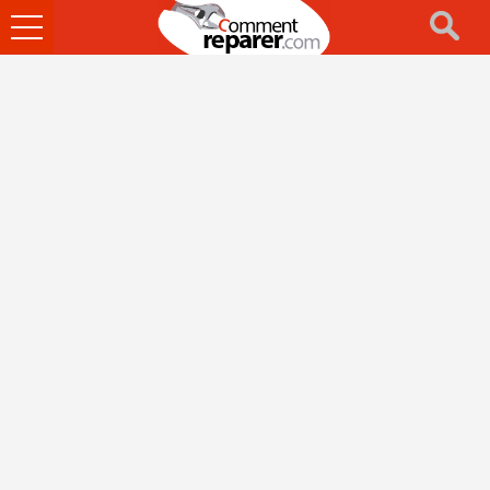
Ouvrir
le
menu