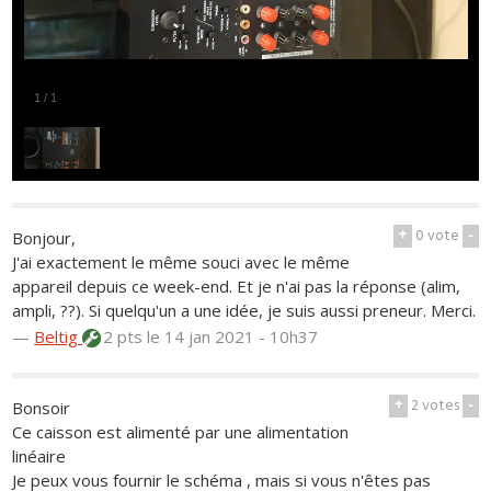
1
/
1
+
0
vote
-
Bonjour,
J'ai exactement le même souci avec le même
appareil depuis ce week-end. Et je n'ai pas la réponse (alim,
ampli, ??). Si quelqu'un a une idée, je suis aussi preneur. Merci.
—
Beltig
2 pts
le 14 jan 2021 - 10h37
+
2
votes
-
Bonsoir
Ce caisson est alimenté par une alimentation
linéaire
Je peux vous fournir le schéma , mais si vous n'êtes pas