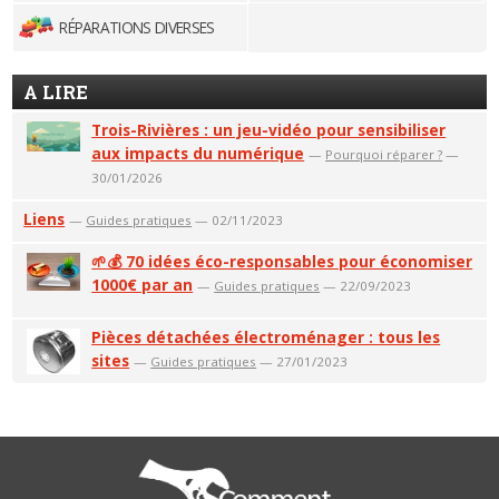
RÉPARATIONS DIVERSES
A LIRE
Trois-Rivières : un jeu-vidéo pour sensibiliser
aux impacts du numérique
—
Pourquoi réparer ?
—
30/01/2026
Liens
—
Guides pratiques
— 02/11/2023
🌱💰 70 idées éco-responsables pour économiser
1000€ par an
—
Guides pratiques
— 22/09/2023
Pièces détachées électroménager : tous les
sites
—
Guides pratiques
— 27/01/2023