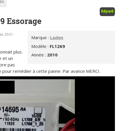
EN
Réparé
9 Essorage
an 2021 -
Marque :
Laden
Modèle :
FL1269
onnait plus.
Année :
2010
e et un
sore pas
on pour remédier à cette panne .Par avance MERCI.