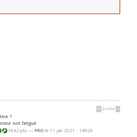
+
0
vote
-
teur ?
oteur soit fatigué
3642 pts —
PRO
le 11 jan 2021 - 18h26