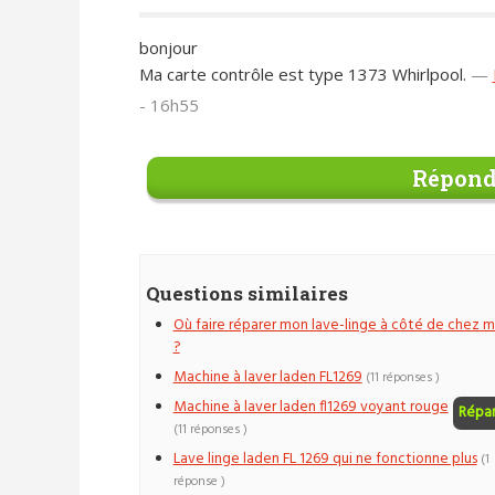
bonjour
Ma carte contrôle est type 1373 Whirlpool.
—
- 16h55
Répond
Questions similaires
Où faire réparer mon lave-linge à côté de chez m
?
Machine à laver laden FL1269
(11 réponses )
Machine à laver laden fl1269 voyant rouge
Répa
(11 réponses )
Lave linge laden FL 1269 qui ne fonctionne plus
(1
réponse )