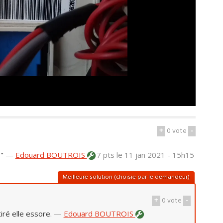
+
0
vote
-
"
—
Edouard BOUTROIS
7 pts
le 11 jan 2021 - 15h15
Meilleure solution (choisie par le demandeur)
+
0
vote
-
iré elle essore.
—
Edouard BOUTROIS