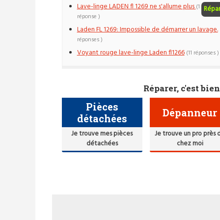
Lave-linge LADEN fl 1269 ne s'allume plus
(1
Répa
réponse )
Laden FL 1269: Impossible de démarrer un lavage.
réponses )
Voyant rouge lave-linge Laden fl1266
(11 réponses )
Réparer, c'est bien
Pièces
Dépanneur
détachées
Je trouve mes pièces
Je trouve un pro près 
détachées
chez moi