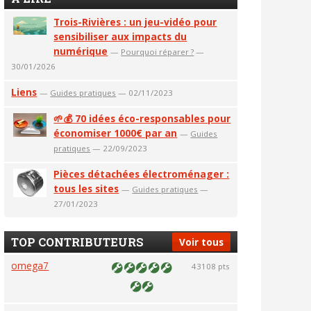
Trois-Rivières : un jeu-vidéo pour
sensibiliser aux impacts du
numérique
—
Pourquoi réparer ?
—
30/01/2026
Liens
—
Guides pratiques
— 02/11/2023
🌱💰 70 idées éco-responsables pour
économiser 1000€ par an
—
Guides
pratiques
— 22/09/2023
Pièces détachées électroménager :
tous les sites
—
Guides pratiques
—
27/01/2023
TOP CONTRIBUTEURS
Voir tous
omega7
43108 pts