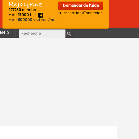
Demander de l'aide
127250
membres
➜ Inscription/Connexion
+ de
15000
fans
+ de
600000
visiteurs/mois
ENTS