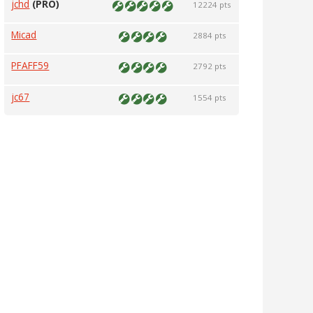
jchd
(PRO)
12224 pts
Micad
2884 pts
PFAFF59
2792 pts
jc67
1554 pts