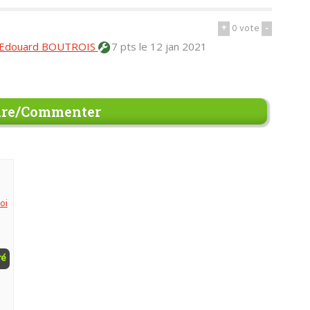
+
0
vote
-
Edouard BOUTROIS
7 pts
le 12 jan 2021
re/Commenter
oi
ré