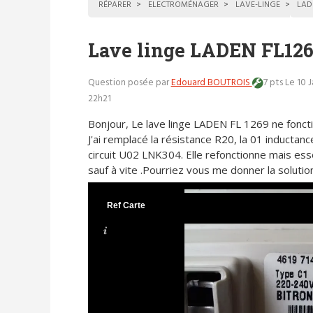
RÉPARER
ELECTROMÉNAGER
LAVE-LINGE
LAD
Lave linge LADEN FL126
Question posée par
Edouard BOUTROIS
7 pts
Le 10 J
22h21
Bonjour, Le lave linge LADEN FL 1269 ne foncti
J'ai remplacé la résistance R20, la 01 inductanc
circuit U02 LNK304. Elle refonctionne mais es
sauf à vite .Pourriez vous me donner la soluti
Ref Carte