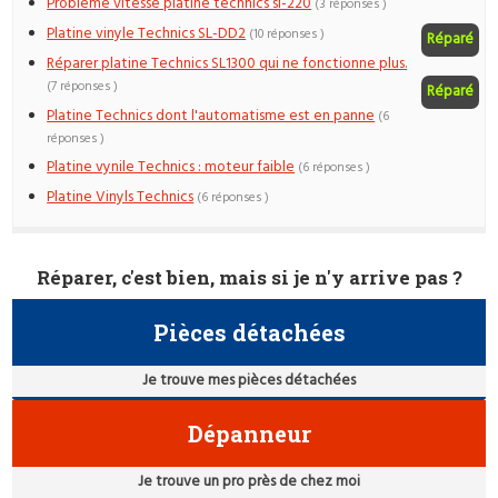
Problème vitesse platine technics sl-220
(3 réponses )
Platine vinyle Technics SL-DD2
(10 réponses )
Réparé
Réparer platine Technics SL1300 qui ne fonctionne plus.
(7 réponses )
Réparé
Platine Technics dont l'automatisme est en panne
(6
réponses )
Platine vynile Technics : moteur faible
(6 réponses )
Platine Vinyls Technics
(6 réponses )
Réparer, c'est bien, mais si je n'y arrive pas ?
Pièces détachées
Je trouve mes pièces détachées
Dépanneur
Je trouve un pro près de chez moi