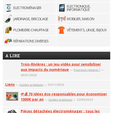
ELECTRONIQUE,
ELECTROMÉNAGER
INFORMATIQUE
JARDINAGE, BRICOLAGE
MOBILIER, MAISON
PLOMBERIE-CHAUFFAGE
VÊTEMENTS, LINGE, BIJOUX
RÉPARATIONS DIVERSES
A LIRE
Trois-Rivières : un jeu-vidéo pour sensibiliser
aux impacts du numérique
—
Pourquoi réparer ?
—
30/01/2026
Liens
—
Guides pratiques
— 02/11/2023
🌱💰 70 idées éco-responsables pour économiser
1000€ par an
—
Guides pratiques
— 22/09/2023
Pièces détachées électroménager : tous les