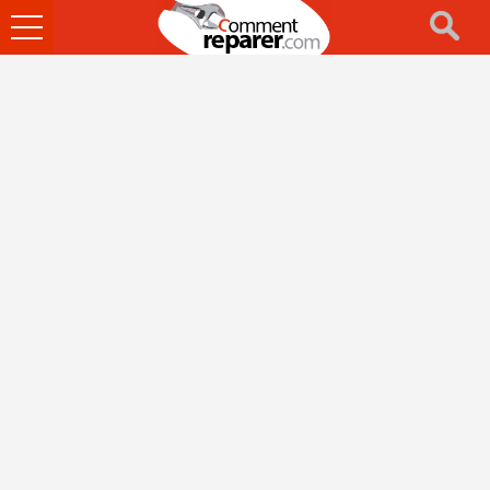
Ouvrir
le
menu