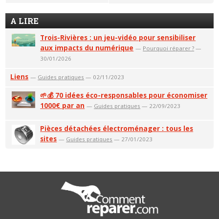
A LIRE
Trois-Rivières : un jeu-vidéo pour sensibiliser
aux impacts du numérique
—
Pourquoi réparer ?
—
30/01/2026
Liens
—
Guides pratiques
— 02/11/2023
🌱💰 70 idées éco-responsables pour économiser
1000€ par an
—
Guides pratiques
— 22/09/2023
Pièces détachées électroménager : tous les
sites
—
Guides pratiques
— 27/01/2023