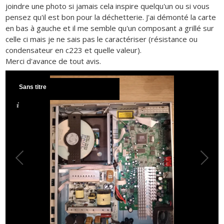
joindre une photo si jamais cela inspire quelqu'un ou si vous
pensez qu'il est bon pour la déchetterie. J'ai démonté la carte
en bas à gauche et il me semble qu'un composant a grillé sur
celle ci mais je ne sais pas le caractériser (résistance ou
condensateur en c223 et quelle valeur).
Merci d'avance de tout avis.
Sans titre