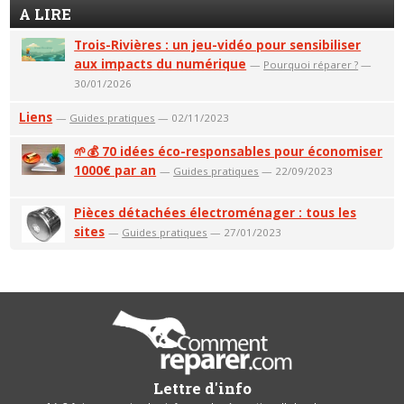
A LIRE
Trois-Rivières : un jeu-vidéo pour sensibiliser
aux impacts du numérique
—
Pourquoi réparer ?
—
30/01/2026
Liens
—
Guides pratiques
— 02/11/2023
🌱💰 70 idées éco-responsables pour économiser
1000€ par an
—
Guides pratiques
— 22/09/2023
Pièces détachées électroménager : tous les
sites
—
Guides pratiques
— 27/01/2023
Lettre d'info