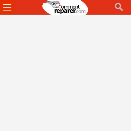
Ouvrir
le
menu