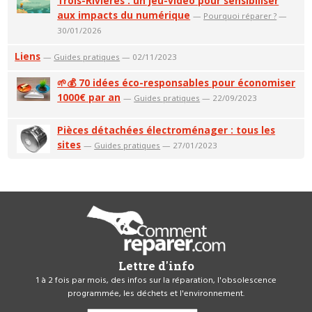
Trois-Rivières : un jeu-vidéo pour sensibiliser
aux impacts du numérique
—
Pourquoi réparer ?
—
30/01/2026
Liens
—
Guides pratiques
— 02/11/2023
🌱💰 70 idées éco-responsables pour économiser
1000€ par an
—
Guides pratiques
— 22/09/2023
Pièces détachées électroménager : tous les
sites
—
Guides pratiques
— 27/01/2023
Lettre d'info
1 à 2 fois par mois, des infos sur la réparation, l'obsolescence
programmée, les déchets et l'environnement.