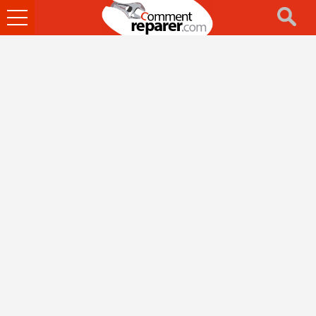
Ouvrir
le
menu