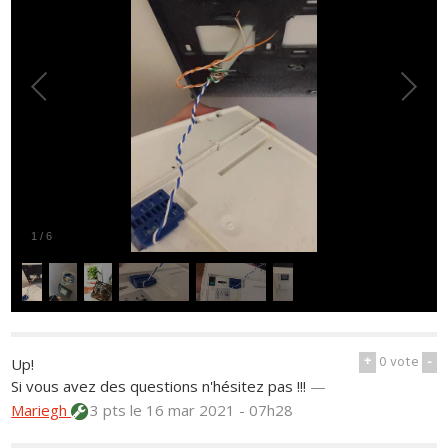
1
/
6
+
0
vote
-
Up!
Si vous avez des questions n'hésitez pas !!!
—
Mariegh
3 pts
le 16 mar 2021 - 07h28