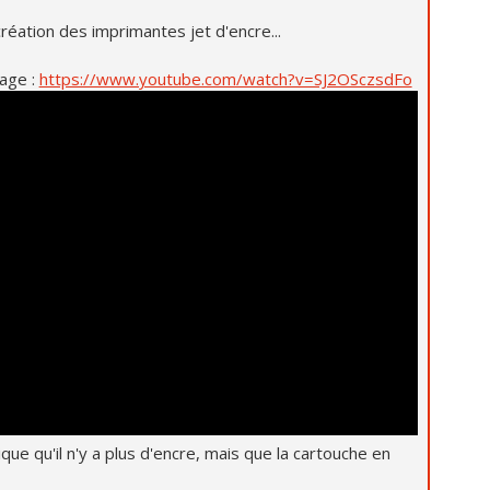
création des imprimantes jet d'encre...
age :
https://www.youtube.com/watch?v=SJ2OSczsdFo
e qu'il n'y a plus d'encre, mais que la cartouche en