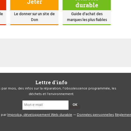
Jeter
durable
de
Le donner sur un site de
Guide d'achat des
Don
marques les plus fiables
Lettre d'info
is par mois, des infos sur la réparation, l'obsolescence programmée, les
déchets et l'environnement.
OK
é par
Improba, développement Web durable
—
Données personnelles
Règlemen