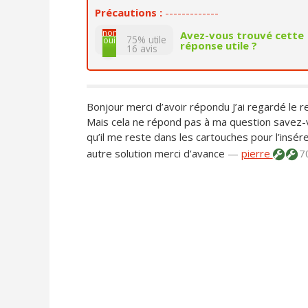
Précautions :
-------------
non
Avez-vous trouvé cette
75% utile
oui
réponse utile ?
16
avis
Bonjour merci d’avoir répondu J’ai regardé le rep
Mais cela ne répond pas à ma question savez-vo
qu’il me reste dans les cartouches pour l’insér
autre solution merci d’avance
—
pierre
7