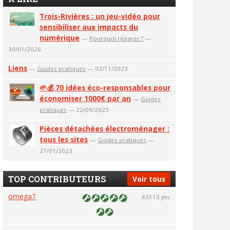
Trois-Rivières : un jeu-vidéo pour
sensibiliser aux impacts du
numérique
—
Pourquoi réparer ?
—
30/01/2026
Liens
—
Guides pratiques
— 02/11/2023
🌱💰 70 idées éco-responsables pour
économiser 1000€ par an
—
Guides
pratiques
— 22/09/2023
Pièces détachées électroménager :
tous les sites
—
Guides pratiques
—
27/01/2023
TOP CONTRIBUTEURS
Voir tous
omega7
43110 pts