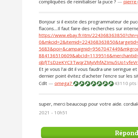
compliquées de reinitialiser la puce ?
—
pierre
Bonjour si il existe des programmateur de puce
flacons....Il faut faire des recherches sur internet
https://www.ebay.fr/itm/224368363850?ch
0&mkcid=2&itemid=224368363850&targetid
5683&poi=&campaignid=9567047449&mkgrou
884136510609&abcId=1139516&merchantid=
qbfJTsDzeKYC3TwqrZMyiVhfAZImu5Uo1vfeV
Et je vous l'ai dit il vous faudra une seringue e
dernier point évitez d'acheter l'encre sur les si
Cdlt
—
omega7
43110 pts
super, merci beaucoup pour votre aide. cordia
2021 - 10h51
Répond