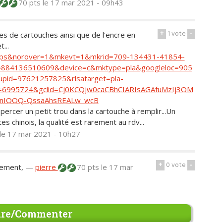
70 pts
le 17 mar 2021 - 09h43
+
1
vote
-
s de cartouches ainsi que de l'encre en
...
n=ps&norover=1&mkevt=1&mkrid=709-134431-41854-
=884136510609&device=c&mktype=pla&googleloc=905
pid=97621257825&rlsatarget=pla-
6995724&gclid=Cj0KCQjw0caCBhCIARIsAGAfuMzIj3OM
rnIOOQ-QssaAhsREALw_wcB
t percer un petit trou dans la cartouche à remplir...Un
tes chinois, la qualité est rarement au rdv...
le 17 mar 2021 - 10h27
+
0
vote
-
lement,
—
pierre
70 pts
le 17 mar
re/Commenter