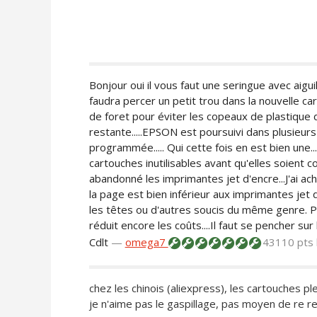
Bonjour oui il vous faut une seringue avec aiguil
faudra percer un petit trou dans la nouvelle car
de foret pour éviter les copeaux de plastique da
restante.....EPSON est poursuivi dans plusieu
programmée..... Qui cette fois en est bien une..
cartouches inutilisables avant qu'elles soient c
abandonné les imprimantes jet d'encre...J'ai ac
la page est bien inférieur aux imprimantes jet
les têtes ou d'autres soucis du même genre. 
réduit encore les coûts....Il faut se pencher sur 
Cdlt
—
omega7
43110 pts
chez les chinois (aliexpress), les cartouches p
je n'aime pas le gaspillage, pas moyen de re r