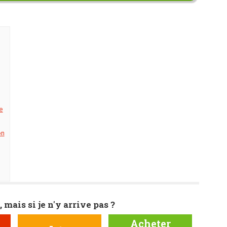
)
e
on
, mais si je n'y arrive pas ?
Acheter