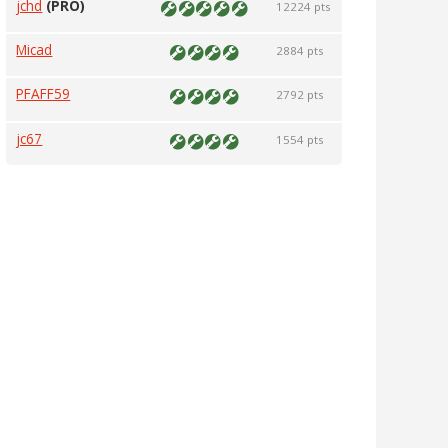
jchd
(PRO)
12224 pts
Micad
2884 pts
PFAFF59
2792 pts
jc67
1554 pts