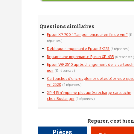
Questions similaires
Epson XP-700 " Tampon encreur en fin de vie "
(11
réponses )
Débloquer Imprimante Epson SX125
(5 réponses )
Reparer une imprimante Epson XP-435
(6 réponses 
Epson WF 2510 après changement de la cartouch
noir
(13 réponses )
Cartouches d'encres pleines détectées vide eps
wf 2520
(4 réponses )
XP-415 n'imprime plus après recharge cartouche
chez Boulanger
(3 réponses )
Réparer, c'est bien
Pièces