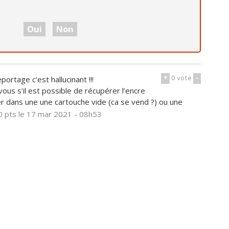
Oui
Non
+
0
vote
-
ortage c’est hallucinant !!!
us s’il est possible de récupérer l’encre
er dans une une cartouche vide (ca se vend ?) ou une
0 pts
le 17 mar 2021 - 08h53