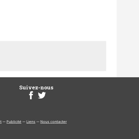
Suivez-nous
t
—
Publicité
—
Liens
—
Nous contacter