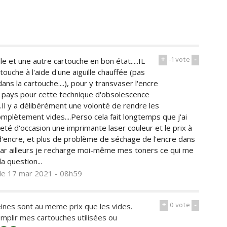
+
-1
vote
-
le et une autre cartouche en bon état.....IL
touche à l'aide d'une aiguille chauffée (pas
ns la cartouche....), pour y transvaser l'encre
rs pays pour cette technique d'obsolescence
..Il y a délibérément une volonté de rendre les
omplètement vides....Perso cela fait longtemps que j'ai
heté d'occasion une imprimante laser couleur et le prix à
 d'encre, et plus de problème de séchage de l'encre dans
Par ailleurs je recharge moi-même mes toners ce qui me
la question...
le 17 mar 2021 - 08h59
+
0
vote
-
leines sont au meme prix que les vides.
emplir mes cartouches utilisées ou