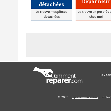
Dépanneur
détachées
Je trouve mes pièces
Je trouve un pro près 
détachées
chez moi
1 à 2 fo
© 2026 —
Qui sommes-nous
— réalis