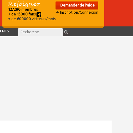
Demander de l'aide
127280
membres
➜ Inscription/Connexion
+ de
15000
fans
+ de
600000
visiteurs/mois
ENTS