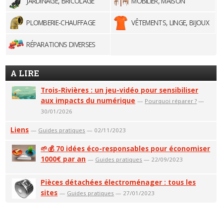
JARDINAGE, BRICOLAGE
MOBILIER, MAISON
PLOMBERIE-CHAUFFAGE
VÊTEMENTS, LINGE, BIJOUX
RÉPARATIONS DIVERSES
A LIRE
Trois-Rivières : un jeu-vidéo pour sensibiliser
aux impacts du numérique
—
Pourquoi réparer ?
—
30/01/2026
Liens
—
Guides pratiques
— 02/11/2023
🌱💰 70 idées éco-responsables pour économiser
1000€ par an
—
Guides pratiques
— 22/09/2023
Pièces détachées électroménager : tous les
sites
—
Guides pratiques
— 27/01/2023