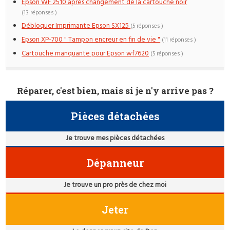
Epson WF 2510 après changement de la cartouche noir
(13 réponses )
Débloquer Imprimante Epson SX125
(5 réponses )
Epson XP-700 " Tampon encreur en fin de vie "
(11 réponses )
Cartouche manquante pour Epson wf7620
(5 réponses )
Réparer, c'est bien, mais si je n'y arrive pas ?
Pièces détachées
Je trouve mes pièces détachées
Dépanneur
Je trouve un pro près de chez moi
Jeter