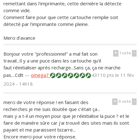
remettant dans l'imprimante, cette dernière la détecte
comme vide.
Comment faire pour que cette cartouche remplie soit
détecté par l'imprimante comme pleine.
Merci d'avance
+
1
vote
-
Bonjour votre "professionnel" a mal fait son
travail...Il y a une puce dans les cartouche qu'il
faut réinitialiser après recharge...Sans ça, ça ne marche
pas....Cdlt
—
omega7
43110 pts
le 11 fév
2024 - 14h18
+
0
vote
-
merci de votre réponse ! en faisant des
recherches je me suis doutée que c'était ça...
mais y a t-il un moyen pour que je réinitialise la puce ? et le
faire de manière sûre car j'ai trouvé des sites mais ils sont
payant et me paraissent bizarre...
Encore merci pour votre réponse.