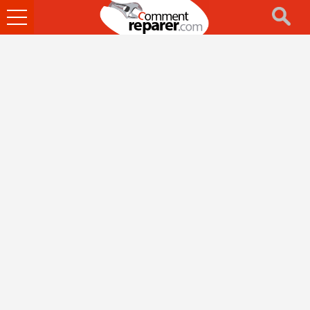
Ouvrir
le
menu