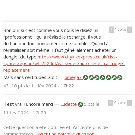
+
1
vote
-
Bonjour si c'est comme vous nous le disiez un
"professionnel" qui a réalisé la recharge, il vous
doit un bon fonctionnement il me semble....Quand à
réinitialiser soit même, il faut généralement acheter un
dongle...de type
https://www.cityinkexpress.co.uk/ciss-
spares/epson/wf-2520nf/wf-series/auto-reset-cartridge-
replacement
Mais sans certitudes...Cdlt
—
omega7
43110 pts
le 11 fév 2024 - 17h22
+
0
vote
-
Il est vrai ! Encore merci
—
Ludette
5 pts
le
11 fév 2024 - 17h29
Cette question a été clôturée et n'accepte plus de
commentaires.
Poser une nouvelle question