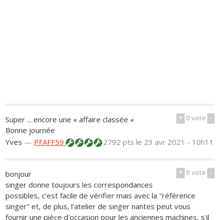
+
0
vote
-
Super ... encore une « affaire classée «
Bonne journée
Yves
—
PFAFF59
2792 pts
le 23 avr 2021 - 10h11
+
0
vote
-
bonjour
singer donne toujours les correspondances
possibles, c'est facile de vérifier mais avec la "référence
singer" et, de plus, l'atelier de singer nantes peut vous
fournir une pièce d'occasion pour les anciennes machines, s'il