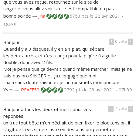
que vous avez reçue, retournez sur le site de
singer et vous allez voir si elle est compatible ou pas
bonne soirée
—
jina
5753 pts
le 22 avr 2021 -
18h39
+
0
vote
-
Bonjour.
Quand il y a 3 disques, il y en a 1 plat, qui sépare
les deux autres, et c'est conçu pour la piqûre à aiguille
double, donc avec 2 fils.
Moi je pense que ça devrait quand même marcher, mais je ne
suis pas pro SINGER et ça n'engage que moi.
Jina a sans doute raison et je lui transmets mon bonjour.
Yves
—
PFAFF59
2792 pts
le 23 avr 2021 - 07h39
+
-1
vote
-
Bonjour à tous les deux et merci pour vos
réponses.
un truc tout bête m'empêchait de bien fixer le bloc tension, il
s'agit de la vis située juste en dessous qui permet de
resserrer la face avant sur le bloc machine et que je n'avais