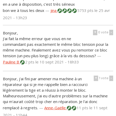
en a une à disposition, c'est très sérieux
bon we à tous les deux
—
jina
5753 pts
le 25 avr
2021 - 13h23
+
0
vote
-
Bonjour,
J'ai fait la même erreur que vous en ne
commandant pas exactement le même bloc tension pour la
même machine. Finalement avez vous pu remonter ce bloc
tension (un peu plus long) grâce à la vis du dessous?
—
Pauline B
2 pts
le 10 sept 2021 - 18h33
+
1
vote
-
Bonjour, j'ai fini par amener ma machine à un
réparateur qui si je me rappelle bien a raccourci
légèrement la tige et a réussi à monter le bloc.
Malheureusement, j'ai eu d'autre problèmes sur la machine
qui m'aurait coûté trop cher en réparation. Je l'ai donc
remplacé à regrets.
—
Anne-Gaëlle
11 pts
le 11 sept
2021 - 11h44