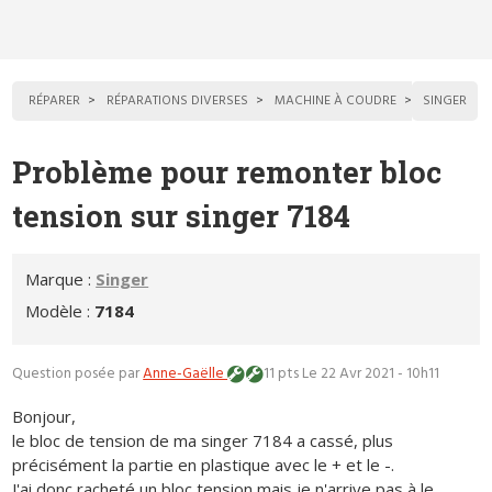
RÉPARER
RÉPARATIONS DIVERSES
MACHINE À COUDRE
SINGER
Problème pour remonter bloc
tension sur singer 7184
Marque :
Singer
Modèle :
7184
Question posée par
Anne-Gaëlle
11 pts
Le 22 Avr 2021 - 10h11
Bonjour,
le bloc de tension de ma singer 7184 a cassé, plus
précisément la partie en plastique avec le + et le -.
J'ai donc racheté un bloc tension mais je n'arrive pas à le