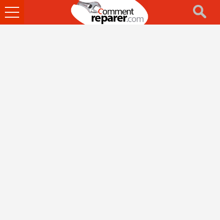
Ouvrir
le
menu