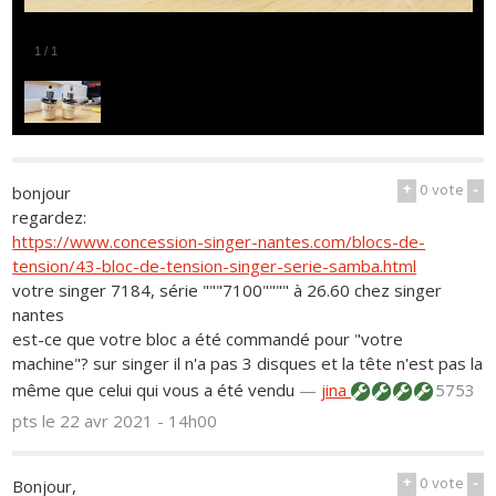
1
/
1
+
0
vote
-
bonjour
regardez:
https://www.concession-singer-nantes.com/blocs-de-
tension/43-bloc-de-tension-singer-serie-samba.html
votre singer 7184, série """7100"""" à 26.60 chez singer
nantes
est-ce que votre bloc a été commandé pour "votre
machine"? sur singer il n'a pas 3 disques et la tête n'est pas la
même que celui qui vous a été vendu
—
jina
5753
pts
le 22 avr 2021 - 14h00
+
0
vote
-
Bonjour,