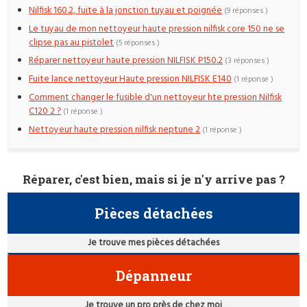
Nilfisk 160.2, fuite à la jonction tuyau et poignée
(9 réponses )
Le tuyau de mon nettoyeur haute pression nilfisk core 150 ne se
clipse pas au pistolet
(5 réponses )
Réparer nettoyeur haute pression NILFISK P150.2
(3 réponses )
Fuite lance nettoyeur Haute pression NILFISK E140
(1 réponse )
Comment changer le fusible d'un nettoyeur hte pression Nilfisk
C120 2 ?
(1 réponse )
Nettoyeur haute pression nilfisk neptune 2
(1 réponse )
Réparer, c'est bien, mais si je n'y arrive pas ?
Pièces détachées
Je trouve mes pièces détachées
Dépanneur
Je trouve un pro près de chez moi