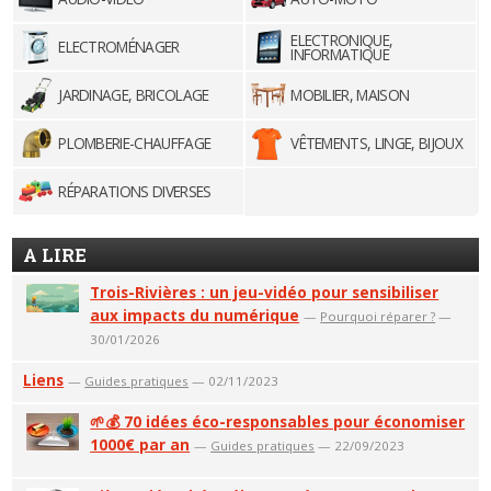
ELECTRONIQUE,
ELECTROMÉNAGER
INFORMATIQUE
JARDINAGE, BRICOLAGE
MOBILIER, MAISON
PLOMBERIE-CHAUFFAGE
VÊTEMENTS, LINGE, BIJOUX
RÉPARATIONS DIVERSES
A LIRE
Trois-Rivières : un jeu-vidéo pour sensibiliser
aux impacts du numérique
—
Pourquoi réparer ?
—
30/01/2026
Liens
—
Guides pratiques
— 02/11/2023
🌱💰 70 idées éco-responsables pour économiser
1000€ par an
—
Guides pratiques
— 22/09/2023