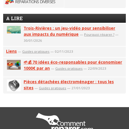
RÉPARATIONS DIVERSES
A LIRE
Trois-Rivières : un jeu-vidéo pour sensibiliser
aux impacts du numérique
—
Pourquoi réparer ?
—
30/01/2026
Liens
—
Guides pratiques
— 02/11/2023
🌱💰 70 idées éco-responsables pour économiser
1000€ par an
—
Guides pratiques
— 22/09/2023
Pièces détachées électroménager : tous les
sites
—
Guides pratiques
— 27/01/2023