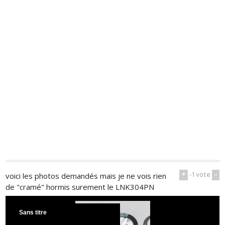
+
-1
vote
-
voici les photos demandés mais je ne vois rien
de "cramé" hormis surement le LNK304PN
Sans titre