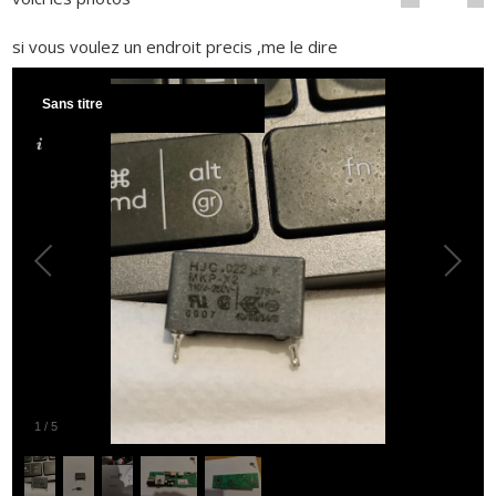
si vous voulez un endroit precis ,me le dire
Sans titre
1
/
5