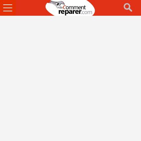
Ouvrir
le
menu