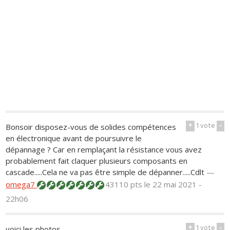
+
1
vote
-
Bonsoir disposez-vous de solides compétences
en électronique avant de poursuivre le
dépannage ? Car en remplaçant la résistance vous avez
probablement fait claquer plusieurs composants en
cascade.....Cela ne va pas être simple de dépanner.....Cdlt
—
omega7
43110 pts
le 22 mai 2021 -
22h06
+
1
vote
-
voici les photos