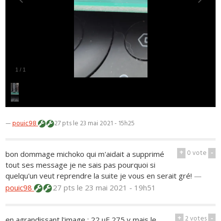
1
/
1
—
pouic98
27 pts
le 23 mai 2021 - 15h25
+
0
vote
-
bon dommage michoko qui m'aidait a supprimé
tout ses message je ne sais pas pourquoi si
quelqu'un veut reprendre la suite je vous en serait gré!
—
pouic98
27 pts
le 23 mai 2021 - 19h51
+
2
votes
-
en agrandissant l'image : 22 uF 275 v mais le