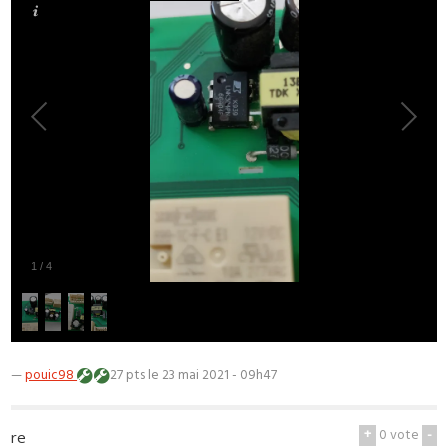
1
/
4
—
pouic98
27 pts
le 23 mai 2021 - 09h47
+
0
vote
-
re