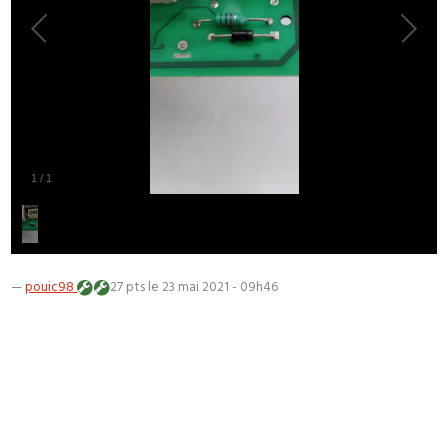
1
/
1
—
pouic98
27 pts
le 23 mai 2021 - 09h46