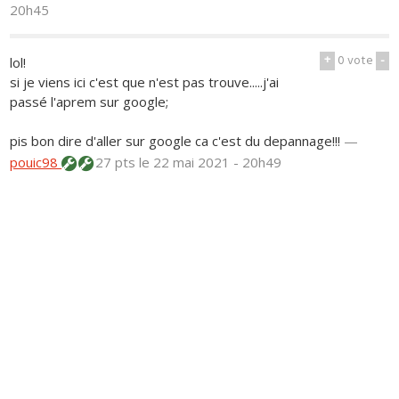
20h45
+
0
vote
-
lol!
si je viens ici c'est que n'est pas trouve.....j'ai
passé l'aprem sur google;
pis bon dire d'aller sur google ca c'est du depannage!!!
—
pouic98
27 pts
le 22 mai 2021 - 20h49