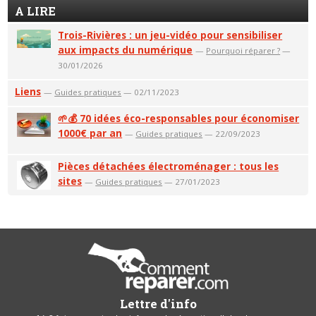
A LIRE
Trois-Rivières : un jeu-vidéo pour sensibiliser
aux impacts du numérique
—
Pourquoi réparer ?
—
30/01/2026
Liens
—
Guides pratiques
— 02/11/2023
🌱💰 70 idées éco-responsables pour économiser
1000€ par an
—
Guides pratiques
— 22/09/2023
Pièces détachées électroménager : tous les
sites
—
Guides pratiques
— 27/01/2023
Lettre d'info