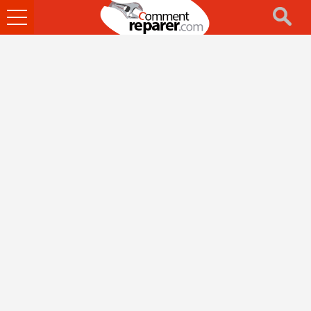
Ouvrir
le
menu