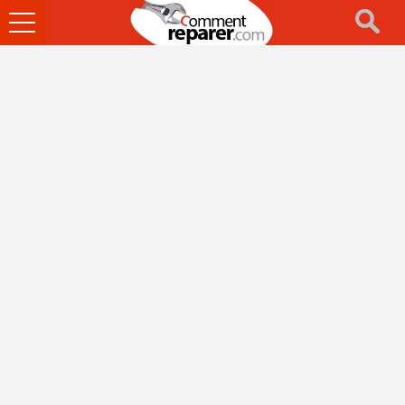
Ouvrir
le
menu