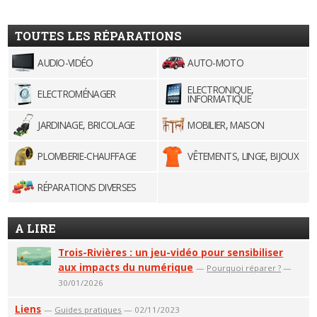
TOUTES LES RÉPARATIONS
AUDIO-VIDÉO
AUTO-MOTO
ELECTRONIQUE,
ELECTROMÉNAGER
INFORMATIQUE
JARDINAGE, BRICOLAGE
MOBILIER, MAISON
PLOMBERIE-CHAUFFAGE
VÊTEMENTS, LINGE, BIJOUX
RÉPARATIONS DIVERSES
A LIRE
Trois-Rivières : un jeu-vidéo pour sensibiliser
aux impacts du numérique
—
Pourquoi réparer ?
—
30/01/2026
Liens
—
Guides pratiques
— 02/11/2023