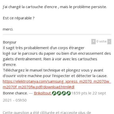
J'ai changé la cartouche d'encre , mais le problème persiste.
Est ce réparable ?
merci.
+
0
vote
-
Bonjour
Il sagit très probablement d'un corps étranger
logé sur le parcours du papier ou bien d'un encrassement des
galets d'entraînement. Rien à voir avec les cartouches
d'encre.
Téléchargez le manuel technique et plongez vous y avant
d'ouvrir votre machine pour l'inspecter et détecter la cause.
https://elektrotanya.com/samsung_xpress_m2070_m2070w_
m2070f_m2070fw.pdf/download.html#dl
Bonne chance.
—
Brikoltout
1859 pts
le 22 sept
2021 - 05h50
Cette question a été clôturée et n'accepte plus de