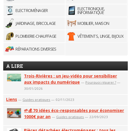
ELECTRONIQUE,
ELECTROMÉNAGER
INFORMATIQUE
JARDINAGE, BRICOLAGE
MOBILIER, MAISON
PLOMBERIE-CHAUFFAGE
VÊTEMENTS, LINGE, BIJOUX
RÉPARATIONS DIVERSES
A LIRE
Trois-Rivières : un jeu-vidéo pour sensibiliser
aux impacts du numérique
—
Pourquoi réparer ?
—
30/01/2026
Liens
—
Guides pratiques
— 02/11/2023
🌱💰 70 idées éco-responsables pour économiser
1000€ par an
—
Guides pratiques
— 22/09/2023
Pièces détachées électroménager : tous les