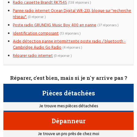
Radio cassette Brandt RK754S
(138 réponses )
Panne radio internet Ocean Digital WR-233, bloque sur "recherche
réseau".
(0 réponse )
Poste radio GRUNDIG Music Boy 400 en panne
(37 réponses )
Identification composant
(13 réponses )
Aide détection panne intermittente poste radio / bluetooth -
Cambridge Audio Go Radio
(4 réponses )
Réparer radio internet
(0 réponse )
Réparer, c'est bien, mais si je n'y arrive pas ?
Pièces détachées
Je trouve mes pièces détachées
Dépanneur
Je trouve un pro près de chez moi