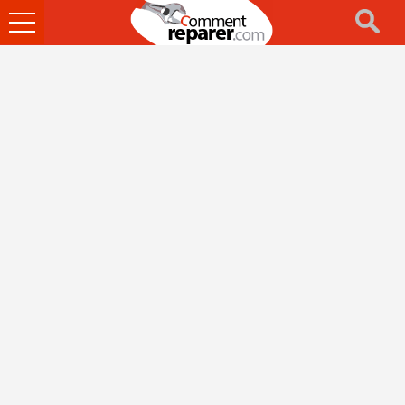
Ouvrir
le
menu