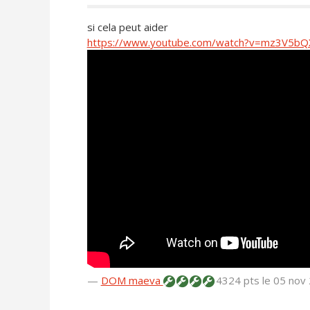
si cela peut aider
https://www.youtube.com/watch?v=mz3V5b
—
DOM maeva
4324 pts
le 05 nov