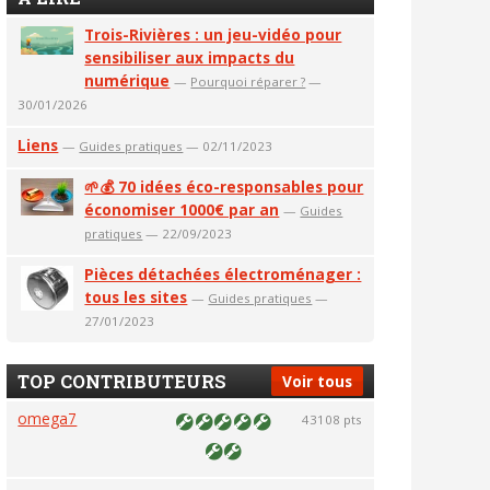
Trois-Rivières : un jeu-vidéo pour
sensibiliser aux impacts du
numérique
—
Pourquoi réparer ?
—
30/01/2026
Liens
—
Guides pratiques
— 02/11/2023
🌱💰 70 idées éco-responsables pour
économiser 1000€ par an
—
Guides
pratiques
— 22/09/2023
Pièces détachées électroménager :
tous les sites
—
Guides pratiques
—
27/01/2023
TOP CONTRIBUTEURS
Voir tous
omega7
43108 pts