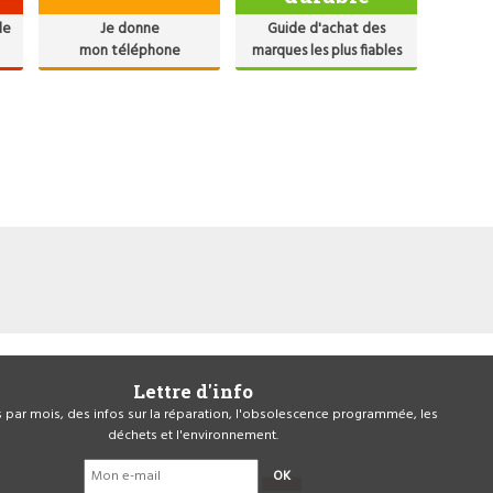
de
Je donne
Guide d'achat des
mon téléphone
marques les plus fiables
Lettre d'info
is par mois, des infos sur la réparation, l'obsolescence programmée, les
déchets et l'environnement.
OK