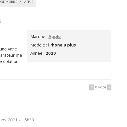
ONE MOBILE
APPLE
s
Marque :
Apple
Modèle :
iPhone 8 plus
 une vitre
Année :
2020
parateur me
ne solution
+
0
vote
-
 nov 2021 - 15h33