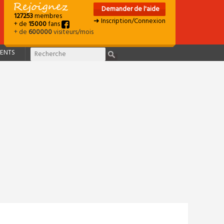
Demander de l'aide
127253
membres
➜ Inscription/Connexion
+ de
15000
fans
+ de
600000
visiteurs/mois
ENTS