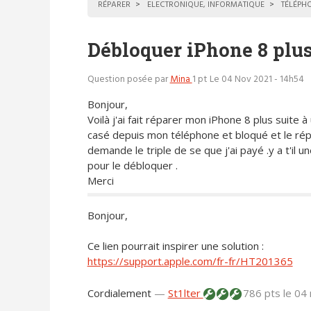
RÉPARER
ELECTRONIQUE, INFORMATIQUE
TÉLÉPH
Débloquer iPhone 8 plu
Question posée par
Mina
1 pt
Le 04 Nov 2021 - 14h54
Bonjour,
Voilà j'ai fait réparer mon iPhone 8 plus suite à
casé depuis mon téléphone et bloqué et le ré
demande le triple de se que j'ai payé .y a t'il u
pour le débloquer .
Merci
Bonjour,
Ce lien pourrait inspirer une solution :
https://support.apple.com/fr-fr/HT201365
Cordialement
—
St1lter
786 pts
le 04