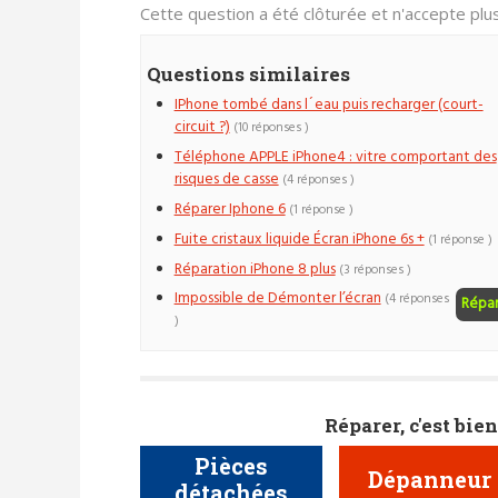
Cette question a été clôturée et n'accepte pl
Questions similaires
IPhone tombé dans l´eau puis recharger (court-
circuit ?)
(10 réponses )
Téléphone APPLE iPhone4 : vitre comportant des
risques de casse
(4 réponses )
Réparer Iphone 6
(1 réponse )
Fuite cristaux liquide Écran iPhone 6s +
(1 réponse )
Réparation iPhone 8 plus
(3 réponses )
Impossible de Démonter l’écran
(4 réponses
Répa
)
Réparer, c'est bien
Pièces
Dépanneur
détachées