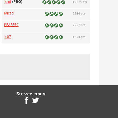
jchd
(PRO)
12224 pts
Micad
2884 pts
PFAFF59
2792 pts
jc67
1554 pts
Suivez-nous