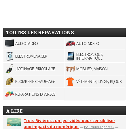
TOUTES LES RÉPARATIONS
AUDIO-VIDÉO
AUTO-MOTO
ELECTRONIQUE,
ELECTROMÉNAGER
INFORMATIQUE
JARDINAGE, BRICOLAGE
MOBILIER, MAISON
PLOMBERIE-CHAUFFAGE
VÊTEMENTS, LINGE, BIJOUX
RÉPARATIONS DIVERSES
A LIRE
Trois-Rivières : un jeu-vidéo pour sensibiliser
aux impacts du numérique
—
Pourquoi réparer ?
—