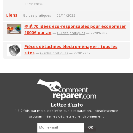
30/01/2026
Liens
—
Guides pratiques
— 02/11/2023
🌱💰 70 idées éco-responsables pour économiser
1000€ par an
—
Guides pratiques
— 22/09/2023
Pièces détachées électroménager : tous les
sites
—
Guides pratiques
— 27/01/2023
Lettre d'info
1 à 2 fois par mois, des infos sur la réparation, l'obsolescence
programmée, les déchets et l'environnement.
OK