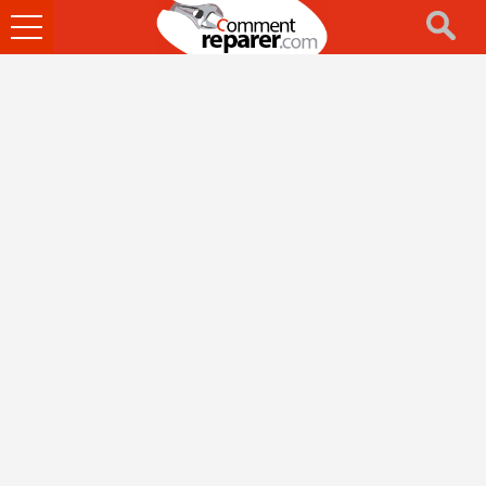
Ouvrir
le
menu