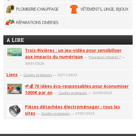
PLOMBERIE-CHAUFFAGE
VÊTEMENTS, LINGE, BIJOUX
RÉPARATIONS DIVERSES
A LIRE
Trois-Rivières : un jeu-vidéo pour sensibiliser
aux impacts du numérique
—
Pourquoi réparer ?
—
30/01/2026
Liens
—
Guides pratiques
— 02/11/2023
🌱💰 70 idées éco-responsables pour économiser
1000€ par an
—
Guides pratiques
— 22/09/2023
Pièces détachées électroménager : tous les
sites
—
Guides pratiques
— 27/01/2023