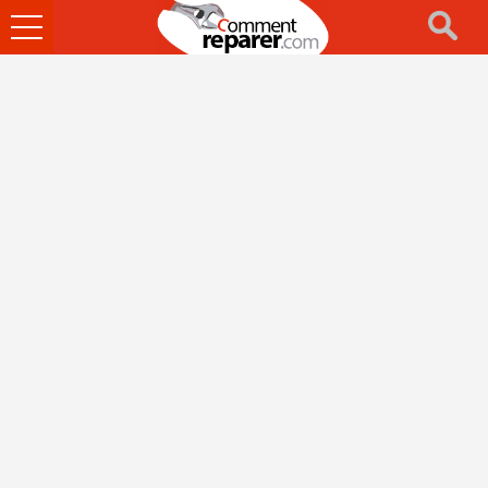
Ouvrir
le
menu