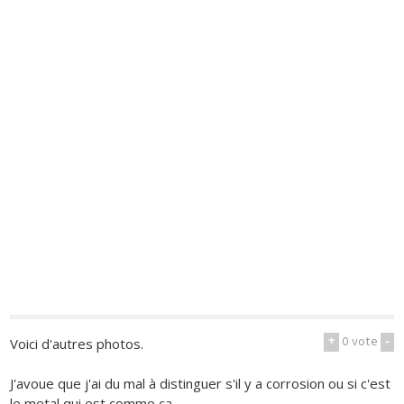
+
0
vote
-
Voici d'autres photos.
J'avoue que j'ai du mal à distinguer s'il y a corrosion ou si c'est
le metal qui est comme ça.