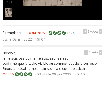
1
/
1
+
3
votes
-
à remplacer
—
DOM maeva
4324
pts
le 08 jan 2022 - 19h04
+
0
vote
-
Bonsoir,
Je ne suis pas du même avis, sauf s'il est
confirmé que la tache visible au sommet est de la corrosion.
Sinon, le métal semble sain sous la croute de calcaire.
—
OC226
4303 pts
le 08 jan 2022 - 20h10