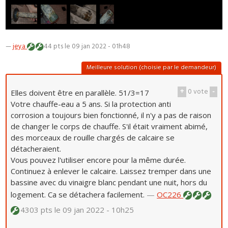
—
jeya
44 pts
le 09 jan 2022 - 01h48
Meilleure solution (choisie par le demandeur)
+
0
vote
-
Elles doivent être en parallèle. 51/3=17
Votre chauffe-eau a 5 ans. Si la protection anti
corrosion a toujours bien fonctionné, il n'y a pas de raison
de changer le corps de chauffe. S'il était vraiment abimé,
des morceaux de rouille chargés de calcaire se
détacheraient.
Vous pouvez l'utiliser encore pour la même durée.
Continuez à enlever le calcaire. Laissez tremper dans une
bassine avec du vinaigre blanc pendant une nuit, hors du
logement. Ca se détachera facilement.
—
OC226
4303 pts
le 09 jan 2022 - 10h25