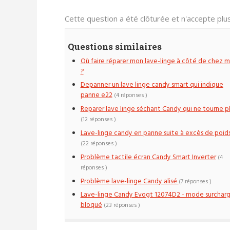
Cette question a été clôturée et n'accepte pl
Questions similaires
Où faire réparer mon lave-linge à côté de chez m
?
Depanner un lave linge candy smart qui indique
panne e22
(4 réponses )
Reparer lave linge séchant Candy qui ne tourne p
(12 réponses )
Lave-linge candy en panne suite à excès de poid
(22 réponses )
Problème tactile écran Candy Smart Inverter
(4
réponses )
Problème lave-linge Candy alisé
(7 réponses )
Lave-linge Candy Evogt 12074D2 - mode surchar
bloqué
(23 réponses )