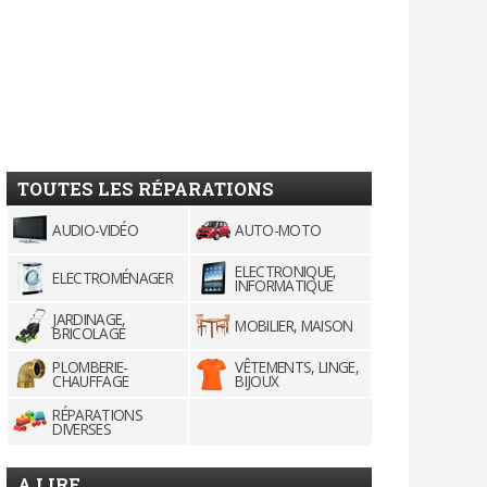
TOUTES LES RÉPARATIONS
AUDIO-VIDÉO
AUTO-MOTO
ELECTRONIQUE,
ELECTROMÉNAGER
INFORMATIQUE
JARDINAGE,
MOBILIER, MAISON
BRICOLAGE
PLOMBERIE-
VÊTEMENTS, LINGE,
CHAUFFAGE
BIJOUX
RÉPARATIONS
DIVERSES
A LIRE