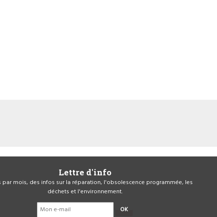
Lettre d'info
is par mois, des infos sur la réparation, l'obsolescence programmée, les
déchets et l'environnement.
OK