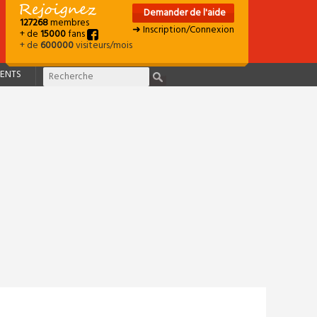
Demander de l'aide
127268
membres
➜ Inscription/Connexion
+ de
15000
fans
+ de
600000
visiteurs/mois
ENTS