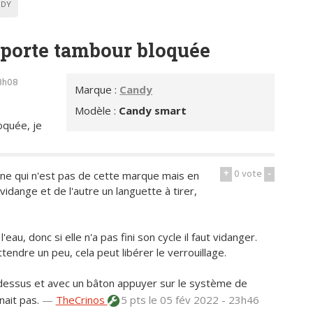
DY
 porte tambour bloquée
13h08
Marque :
Candy
Modèle :
Candy smart
oquée, je
+
0
vote
-
enne qui n'est pas de cette marque mais en
vidange et de l'autre un languette à tirer,
eau, donc si elle n'a pas fini son cycle il faut vidanger.
tendre un peu, cela peut libérer le verrouillage.
le dessus et avec un bâton appuyer sur le système de
nait pas.
—
TheCrinos
5 pts
le 05 fév 2022 - 23h46