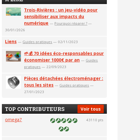
Trois-Rivières : un jeu-vidéo pour
sensibiliser aux impacts du
numérique
—
Pourquoi réparer ?
—
30/01/2026
Liens
—
Guides pratiques
— 02/11/2023
🌱💰 70 idées éco-responsables pour
économiser 1000€ par an
—
Guides
pratiques
— 22/09/2023
Pièces détachées électroménager :
tous les sites
—
Guides pratiques
—
27/01/2023
TOP CONTRIBUTEURS
Voir tous
omega7
43110 pts