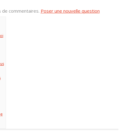
us de commentaires.
Poser une nouvelle question
oi
lus
s
ge