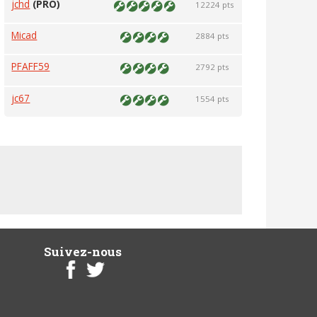
jchd
(PRO)
12224 pts
Micad
2884 pts
PFAFF59
2792 pts
jc67
1554 pts
Suivez-nous