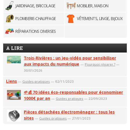
JARDINAGE, BRICOLAGE
MOBILIER, MAISON
PLOMBERIE-CHAUFFAGE
VÊTEMENTS, LINGE, BIJOUX
RÉPARATIONS DIVERSES
A LIRE
Trois-Rivières : un jeu-vidéo pour sensibiliser
aux impacts du numérique
—
Pourquoi réparer ?
—
30/01/2026
Liens
—
Guides pratiques
— 02/11/2023
🌱💰 70 idées éco-responsables pour économiser
1000€ par an
—
Guides pratiques
— 22/09/2023
Pièces détachées électroménager : tous les
sites
—
Guides pratiques
— 27/01/2023