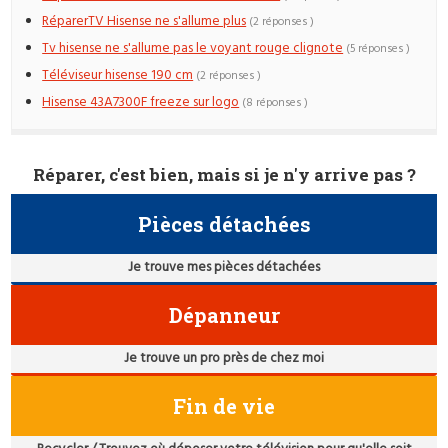
RéparerTV Hisense ne s'allume plus
(2 réponses )
Tv hisense ne s'allume pas le voyant rouge clignote
(5 réponses )
Téléviseur hisense 190 cm
(2 réponses )
Hisense 43A7300F freeze sur logo
(8 réponses )
Réparer, c'est bien, mais si je n'y arrive pas ?
Pièces détachées
Je trouve mes pièces détachées
Dépanneur
Je trouve un pro près de chez moi
Fin de vie