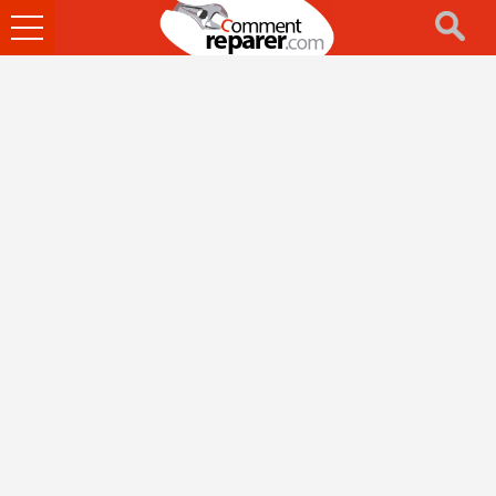
Ouvrir
le
menu