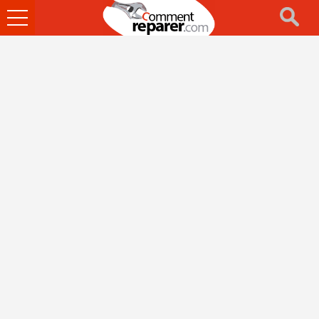
Ouvrir
le
menu