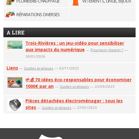
PLOMBERIE-CHAUFFAGE
VÊTEMENTS, LINGE, BIJOUX
RÉPARATIONS DIVERSES
A LIRE
Trois-Rivières : un jeu-vidéo pour sensibiliser
aux impacts du numérique
—
Pourquoi réparer ?
—
30/01/2026
Liens
—
Guides pratiques
— 02/11/2023
🌱💰 70 idées éco-responsables pour économiser
1000€ par an
—
Guides pratiques
— 22/09/2023
Pièces détachées électroménager : tous les
sites
—
Guides pratiques
— 27/01/2023