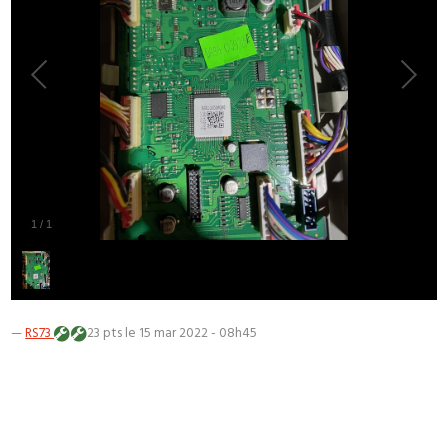
1
/
1
—
RS73
23 pts
le 15 mar 2022 - 08h45