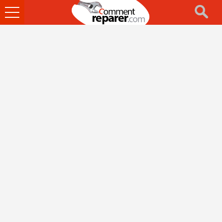
Ouvrir
le
menu