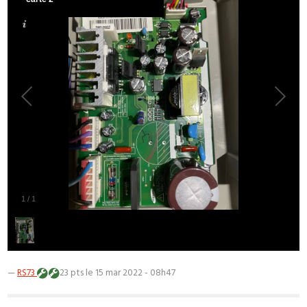
1
/
1
—
RS73
23 pts
le 15 mar 2022 - 08h47