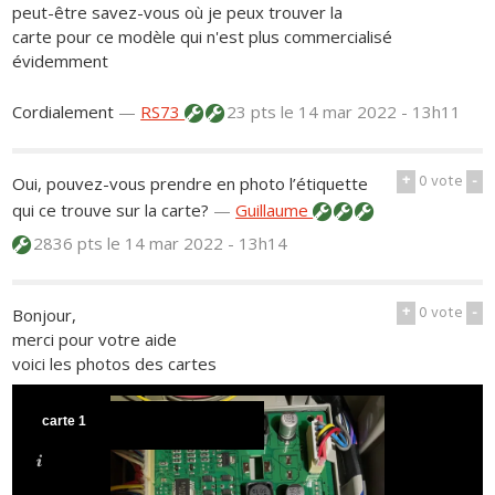
peut-être savez-vous où je peux trouver la
carte pour ce modèle qui n'est plus commercialisé
évidemment
Cordialement
—
RS73
23 pts
le 14 mar 2022 - 13h11
+
0
vote
-
Oui, pouvez-vous prendre en photo l’étiquette
qui ce trouve sur la carte?
—
Guillaume
2836 pts
le 14 mar 2022 - 13h14
+
0
vote
-
Bonjour,
merci pour votre aide
voici les photos des cartes
carte 1