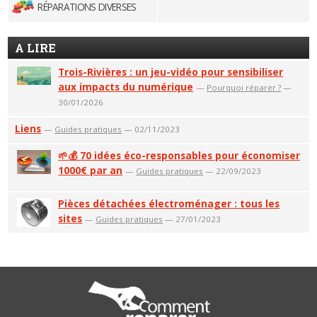
RÉPARATIONS DIVERSES
A LIRE
Trois-Rivières : un jeu-vidéo pour sensibiliser
aux impacts du numérique
—
Pourquoi réparer ?
—
30/01/2026
Liens
—
Guides pratiques
— 02/11/2023
🌱💰 70 idées éco-responsables pour économiser
1000€ par an
—
Guides pratiques
— 22/09/2023
Pièces détachées électroménager : tous les
sites
—
Guides pratiques
— 27/01/2023