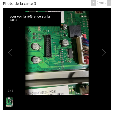
+
0
vote
-
Photo de la carte 3
pour voir la référence sur la
carte
1
/
1