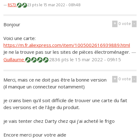
—
RS73
23 pts
le 15 mar 2022 - 08h48
+
0
vote
-
Bonjour
Voici une carte:
https://m.fr.aliexpress.com/item/1005002616939889.html
Je ne la trouve pas sur les sites de pièces électroménager.
—
Guillaume
2836 pts
le 15 mar 2022 - 09h15
+
0
vote
-
Merci, mais ce ne doit pas être la bonne version
(il manque un connecteur notamment)
je crains bien qu'il soit difficile de trouver une carte du fait
des versions et de l'âge du produit.
je vais tenter chez Darty chez qui j'ai acheté le frigo
Encore merci pour votre aide