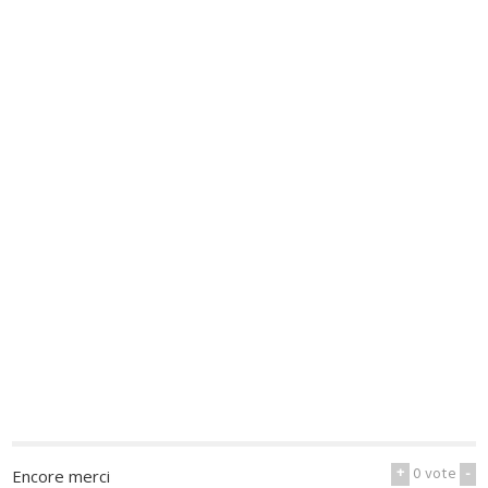
+
0
vote
-
Encore merci