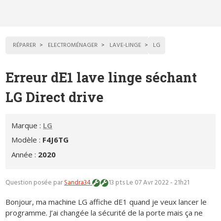
RÉPARER
ELECTROMÉNAGER
LAVE-LINGE
LG
Erreur dE1 lave linge séchant
LG Direct drive
Marque :
LG
Modèle :
F4J6TG
Année :
2020
Question posée par
Sandra34
13 pts
Le 07 Avr 2022 - 21h21
Bonjour, ma machine LG affiche dE1 quand je veux lancer le
programme. J’ai changée la sécurité de la porte mais ça ne