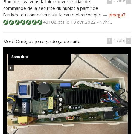
+
0
vote
-
Bonjour il va vous falloir trouver le triac de
commande de la sécurité du hublot à partir de
l'arrivée du connecteur sur la carte électronique
—
omega7
43108 pts
le 10 avr 2022 - 17h13
+
-1
vote
-
Merci Oméga7 je regarde ça de suite
Sans titre