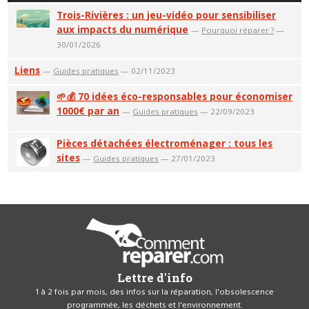
Trois-Rivières : un jeu-vidéo pour sensibiliser
aux impacts du numérique
—
Pourquoi réparer ?
—
30/01/2026
Liens
—
Guides pratiques
— 02/11/2023
🌱💰 70 idées éco-responsables pour économiser
1000€ par an
—
Guides pratiques
— 22/09/2023
Pièces détachées électroménager : tous les
sites
—
Guides pratiques
— 27/01/2023
Lettre d'info
1 à 2 fois par mois, des infos sur la réparation, l'obsolescence
programmée, les déchets et l'environnement.