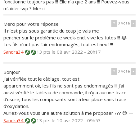
fonctionne toujours pas !!! Elle n’a que 2 ans !!! Pouvez-vous
m’aider svp ? Merci
+
0
vote
-
Merci pour votre réponse
Il n’est plus sous garantie du coup je vais me
pencher sur le problème ce week-end, vive les tutos !!! 😂
Les fils n’ont pas l’air endommagés, tout est neuf !!!
—
Sandra34
13 pts
le 08 avr 2022 - 20h17
+
0
vote
-
Bonjour
J’ai vérifiée tout le câblage, tout est
apparemment ok, les fils ne sont pas endommagés !!! J’ai
aussi vérifié le tableau de commande, il n’y a aucune trace
d’usure, tous les composants sont à leur place sans trace
d’oxydation.
Auriez-vous vous une autre solution à me proposer ??? 😊
—
Sandra34
13 pts
le 10 avr 2022 - 09h53