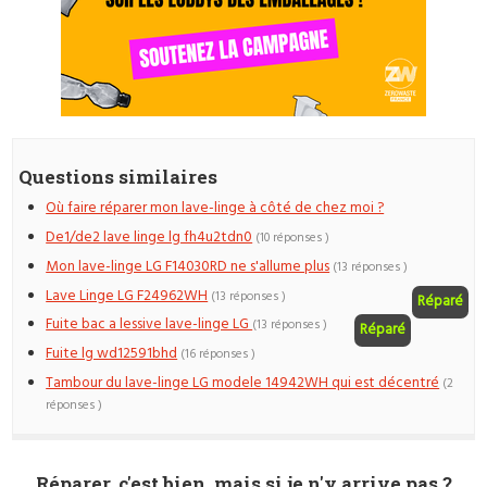
Questions similaires
Où faire réparer mon lave-linge à côté de chez moi ?
De1/de2 lave linge lg fh4u2tdn0
(10 réponses )
Mon lave-linge LG F14030RD ne s'allume plus
(13 réponses )
Lave Linge LG F24962WH
(13 réponses )
Réparé
Fuite bac a lessive lave-linge LG
(13 réponses )
Réparé
Fuite lg wd12591bhd
(16 réponses )
Tambour du lave-linge LG modele 14942WH qui est décentré
(2
réponses )
Réparer, c'est bien, mais si je n'y arrive pas ?