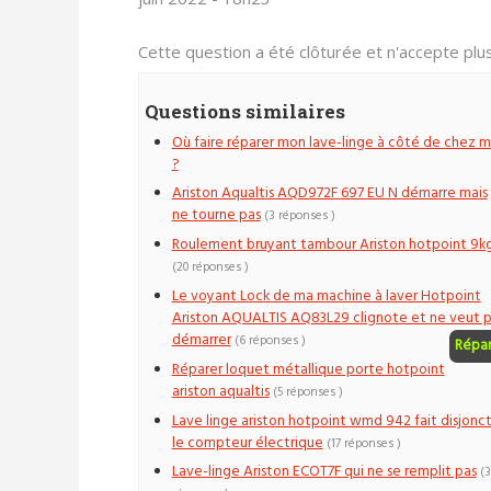
Cette question a été clôturée et n'accepte pl
Questions similaires
Où faire réparer mon lave-linge à côté de chez m
?
Ariston Aqualtis AQD972F 697 EU N démarre mais
ne tourne pas
(3 réponses )
Roulement bruyant tambour Ariston hotpoint 9k
(20 réponses )
Le voyant Lock de ma machine à laver Hotpoint
Ariston AQUALTIS AQ83L29 clignote et ne veut p
démarrer
(6 réponses )
Répa
Réparer loquet métallique porte hotpoint
ariston aqualtis
(5 réponses )
Lave linge ariston hotpoint wmd 942 fait disjonc
le compteur électrique
(17 réponses )
Lave-linge Ariston ECOT7F qui ne se remplit pas
(3