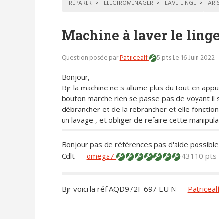
RÉPARER
ELECTROMÉNAGER
LAVE-LINGE
ARI
Machine à laver le linge
Question posée par
Patricealf
5 pts
Le 16 Juin 2022 
Bonjour,
Bjr la machine ne s allume plus du tout en appu
bouton marche rien se passe pas de voyant il su
débrancher et de la rebrancher et elle fonctio
un lavage , et obliger de refaire cette manipula
Bonjour pas de références pas d'aide possible
Cdlt
—
omega7
43110 pts
Bjr voici la réf AQD972F 697 EU N
—
Patriceal