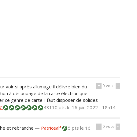
+
0
vote
-
r voir si après allumage il délivre bien du
tion à découpage de la carte électronique
ce genre de carte il faut disposer de solides
7
43110 pts
le 16 juin 2022 - 18h14
+
0
vote
-
he et rebranche
—
Patricealf
5 pts
le 16