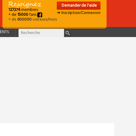
Demander de l'aide
127274
membres
➜ Inscription/Connexion
+ de
15000
fans
+ de
600000
visiteurs/mois
ENTS