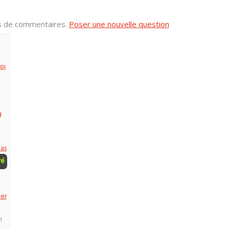
us de commentaires.
Poser une nouvelle question
oi
g
as
ré
ter
1