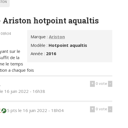
STON
 Ariston hotpoint aqualtis
- 08h34
Marque :
Ariston
Modèle :
Hotpoint aqualtis
yant sur le
Année :
2016
ffit de la
nne le temps
tion a chaque fois
+
0
vote
-
.
le 16 juin 2022 - 16h38
+
0
vote
-
f
5 pts
le 16 juin 2022 - 18h04