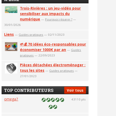
Trois-Rivières : un jeu-vidéo pour
sensibiliser aux impacts du
numérique
—
Pourquoi réparer ?
—
30/01/2026
Liens
—
Guides pratiques
— 02/11/2023
🌱💰 70 idées éco-responsables pour
économiser 1000€ par an
—
Guides
pratiques
— 22/09/2023
Pièces détachées électroménager :
tous les sites
—
Guides pratiques
—
27/01/2023
TOP CONTRIBUTEURS
Voir tous
omega7
43110 pts