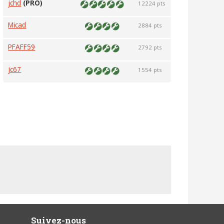
jchd
(PRO)
12224 pts
Micad
2884 pts
PFAFF59
2792 pts
jc67
1554 pts
Suivez-nous