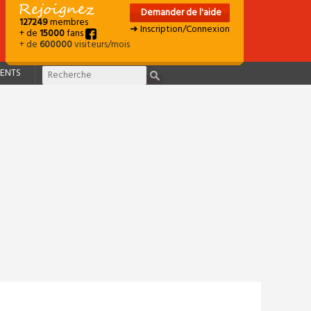
Demander de l'aide
127249
membres
➜ Inscription/Connexion
+ de
15000
fans
+ de
600000
visiteurs/mois
ENTS