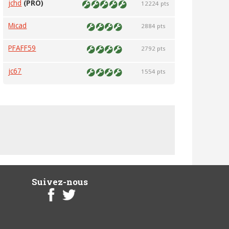
jchd
(PRO)
12224 pts
Micad
2884 pts
PFAFF59
2792 pts
jc67
1554 pts
Suivez-nous