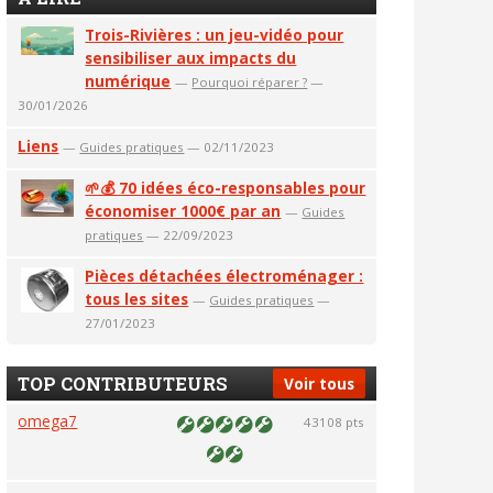
Trois-Rivières : un jeu-vidéo pour
sensibiliser aux impacts du
numérique
—
Pourquoi réparer ?
—
30/01/2026
Liens
—
Guides pratiques
— 02/11/2023
🌱💰 70 idées éco-responsables pour
économiser 1000€ par an
—
Guides
pratiques
— 22/09/2023
Pièces détachées électroménager :
tous les sites
—
Guides pratiques
—
27/01/2023
TOP CONTRIBUTEURS
Voir tous
omega7
43108 pts