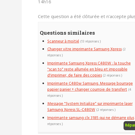
14h16
Cette question a été clôturée et n'accepte pl
Questions similaires
Scanneur à moitié
(13 réponses )
Changer vitre imprimante Samsung Xpress
(2
réponses )
Imprimante Samsung Xpress C480W : la touche
"scan to" reste allumée en bleu et impossible
d'imprimer, de faire des copies
(2 réponses )
Imprimante C480w Samsung. Message bourrage
papier panier + changer courroie de transfert
(4
réponses )
Message "System Initialize" sur imprimante laser
Samsung Xpress SL-C480W
(2 réponses )
Imprimante samsung clx 3185 qui ne démarre plus
réponses )
Répa