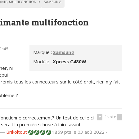
ANTE, MULTIFONCTION
SAMSUNG
rimante multifonction
09h45
Marque :
Samsung
Modèle :
Xpress C480W
mer, ni
ppui
remis tous les connecteurs sur le côté droit, rien n y fait
roblème ?
+
-1
vote
-
fonctionne correctement? Un test de celle ci
serait la première chose à faire avant
—
Brikoltout
1859 pts
le 03 aoû 2022 -