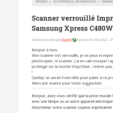
RÉPARER
ELECTRONIQUE, INFORMATIQUE
IMPRIM
Scanner verrouillé Imp
Samsung Xpress C480W
Question posée par
Dan44
4 pts
Le 03 Aoû 2022 - 
Bonjour à tous,
Mon scanner est verrouillé, je ne peux ni impri
photocopier, ni scanner. J ai en vain essayer l a
prolongé sur la touche Stop/Clear , retirer puis 
!
Quelqu' un aurait il une idée pour palier à ce p
Merci par avance pour toute suggestion.
Bonjour, avez vous vérifié que la prise murale 
avec une lampe ou un autre appareil electrique 
d'incriminer votre scanner copieur imprimante!