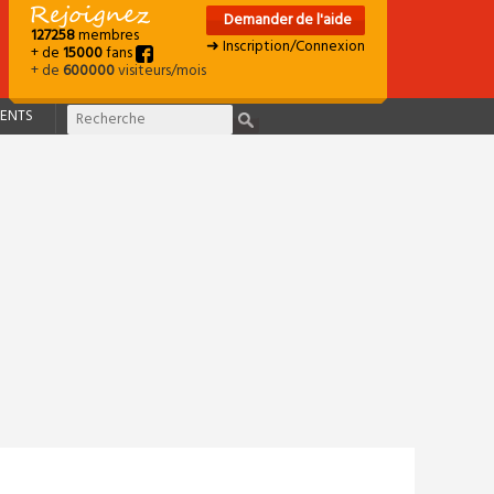
Demander de l'aide
127258
membres
➜ Inscription/Connexion
+ de
15000
fans
+ de
600000
visiteurs/mois
ENTS