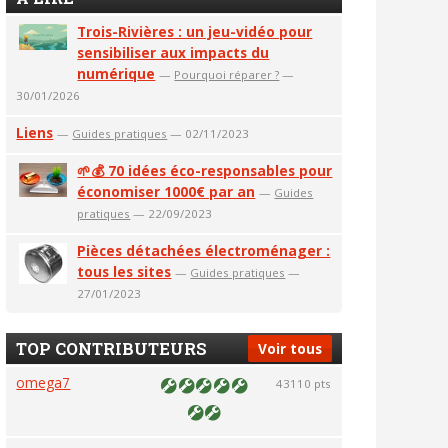
Trois-Rivières : un jeu-vidéo pour
sensibiliser aux impacts du
numérique
—
Pourquoi réparer ?
—
30/01/2026
Liens
—
Guides pratiques
— 02/11/2023
🌱💰 70 idées éco-responsables pour
économiser 1000€ par an
—
Guides
pratiques
— 22/09/2023
Pièces détachées électroménager :
tous les sites
—
Guides pratiques
—
27/01/2023
TOP CONTRIBUTEURS
Voir tous
omega7
43110 pts