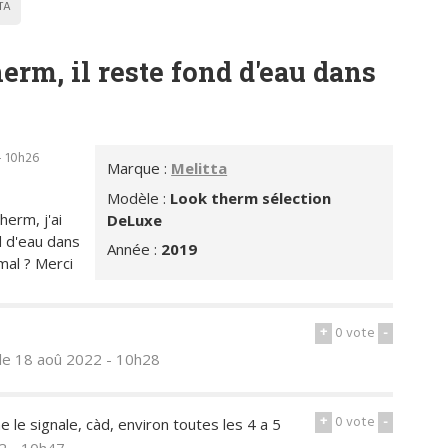
TA
herm, il reste fond d'eau dans
- 10h26
Marque :
Melitta
Modèle :
Look therm sélection
herm, j'ai
DeLuxe
d d'eau dans
Année :
2019
rmal ? Merci
+
0
vote
-
le 18 aoû 2022 - 10h28
+
0
vote
-
le signale, càd, environ toutes les 4 a 5