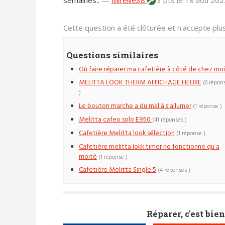
semaines..
—
Mireille38
3 pts
le 18 aoû 202
Cette question a été clôturée et n'accepte pl
Questions similaires
Où faire réparer ma cafetière à côté de chez moi
MELITTA LOOK THERM AFFICHAGE HEURE
(0 répon
)
Le bouton marche a du mal à s'allumer
(1 réponse )
Melitta cafeo solo E950
(41 réponses )
Cafetière Melitta look sélection
(1 réponse )
Cafetiére melitta lokk timer ne fonctionne qu a
moité
(1 réponse )
Cafetière Melitta Single 5
(4 réponses )
Réparer, c'est bien