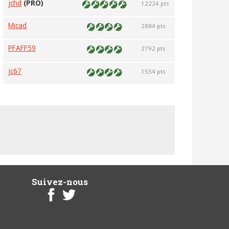
jchd
(PRO)
12224 pts
Micad
2884 pts
PFAFF59
2792 pts
jc67
1554 pts
Suivez-nous