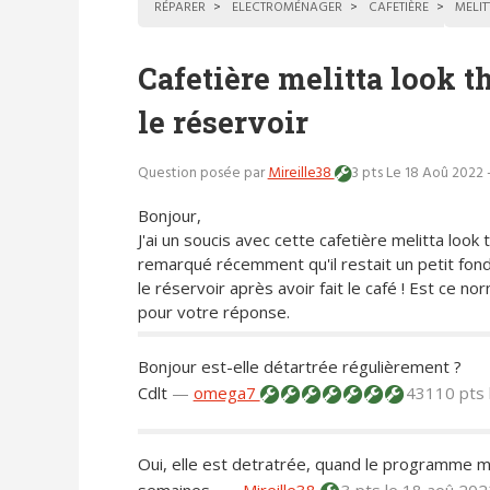
RÉPARER
ELECTROMÉNAGER
CAFETIÈRE
MELIT
Cafetière melitta look t
le réservoir
Question posée par
Mireille38
3 pts
Le 18 Aoû 2022 
Bonjour,
J'ai un soucis avec cette cafetière melitta look t
remarqué récemment qu'il restait un petit fon
le réservoir après avoir fait le café ! Est ce no
pour votre réponse.
Bonjour est-elle détartrée régulièrement ?
Cdlt
—
omega7
43110 pts
Oui, elle est detratrée, quand le programme me 