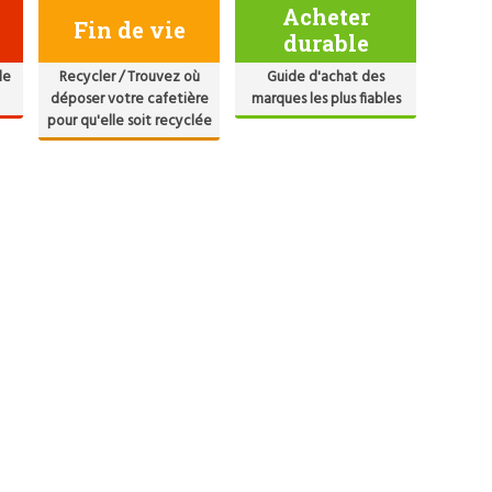
Acheter
Fin de vie
durable
de
Recycler / Trouvez où
Guide d'achat des
déposer votre cafetière
marques les plus fiables
pour qu'elle soit recyclée