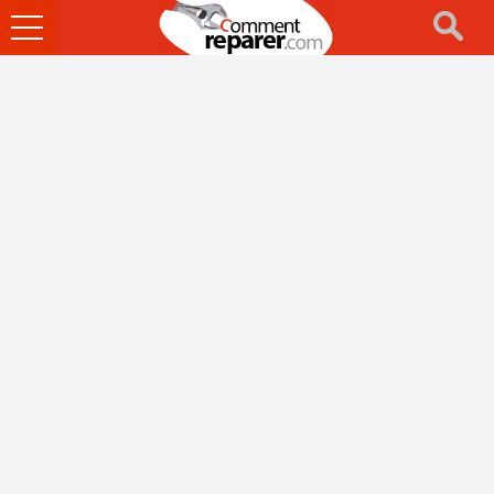
Ouvrir
le
menu