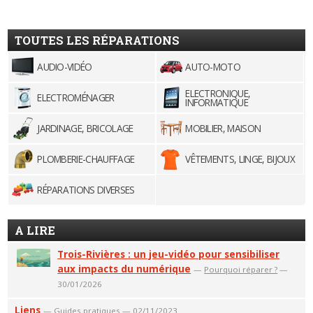
TOUTES LES RÉPARATIONS
AUDIO-VIDÉO
AUTO-MOTO
ELECTRONIQUE,
ELECTROMÉNAGER
INFORMATIQUE
JARDINAGE, BRICOLAGE
MOBILIER, MAISON
PLOMBERIE-CHAUFFAGE
VÊTEMENTS, LINGE, BIJOUX
RÉPARATIONS DIVERSES
A LIRE
Trois-Rivières : un jeu-vidéo pour sensibiliser
aux impacts du numérique
—
Pourquoi réparer ?
—
30/01/2026
Liens
—
Guides pratiques
— 02/11/2023