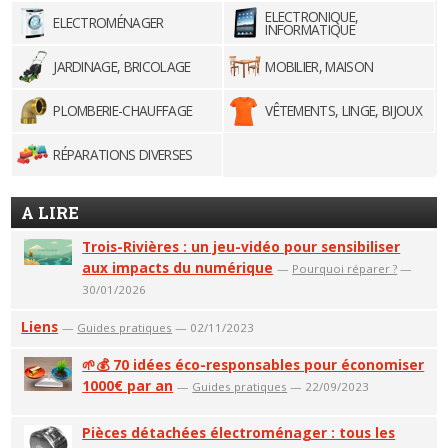
ELECTRONIQUE,
ELECTROMÉNAGER
INFORMATIQUE
JARDINAGE, BRICOLAGE
MOBILIER, MAISON
PLOMBERIE-CHAUFFAGE
VÊTEMENTS, LINGE, BIJOUX
RÉPARATIONS DIVERSES
A LIRE
Trois-Rivières : un jeu-vidéo pour sensibiliser
aux impacts du numérique
—
Pourquoi réparer ?
—
30/01/2026
Liens
—
Guides pratiques
— 02/11/2023
🌱💰 70 idées éco-responsables pour économiser
1000€ par an
—
Guides pratiques
— 22/09/2023
Pièces détachées électroménager : tous les