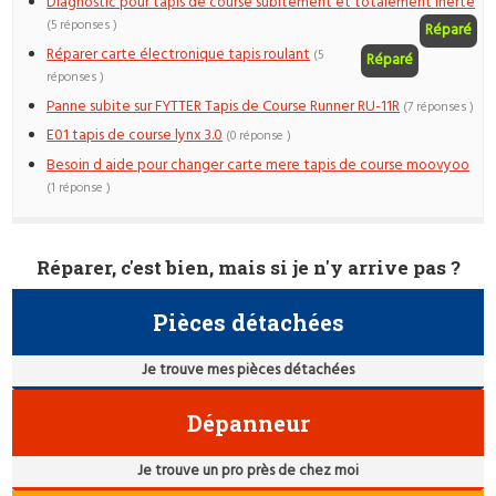
Diagnostic pour tapis de course subitement et totalement inerte
(5 réponses )
Réparé
Réparer carte électronique tapis roulant
(5
Réparé
réponses )
Panne subite sur FYTTER Tapis de Course Runner RU-11R
(7 réponses )
E01 tapis de course lynx 3.0
(0 réponse )
Besoin d aide pour changer carte mere tapis de course moovyoo
(1 réponse )
Réparer, c'est bien, mais si je n'y arrive pas ?
Pièces détachées
Je trouve mes pièces détachées
Dépanneur
Je trouve un pro près de chez moi