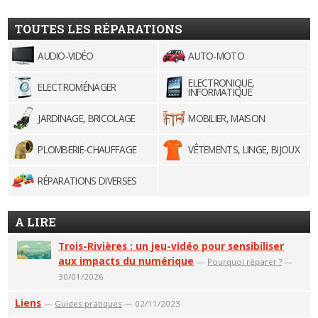
TOUTES LES RÉPARATIONS
AUDIO-VIDÉO
AUTO-MOTO
ELECTRONIQUE,
ELECTROMÉNAGER
INFORMATIQUE
JARDINAGE, BRICOLAGE
MOBILIER, MAISON
PLOMBERIE-CHAUFFAGE
VÊTEMENTS, LINGE, BIJOUX
RÉPARATIONS DIVERSES
A LIRE
Trois-Rivières : un jeu-vidéo pour sensibiliser
aux impacts du numérique
—
Pourquoi réparer ?
—
30/01/2026
Liens
—
Guides pratiques
— 02/11/2023