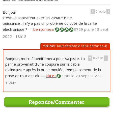
+
0
vote
-
Bonjour
C'est un aspirateur avec un variateur de
puissance . il n'y a pas un problème du coté de la carte
électronique ?
—
benitomeca
3729 pts
le 18 sept
2022 - 18h18
Meilleure solution (choisie par le demandeur)
+
0
vote
-
Bonjour, merci à benitomeca pour sa piste. La
panne provenait d'une coupure sur le câble
d'alim juste après la prise moulée. Remplacement de la
prise et tout est ok.
—
kiki39
3 pts
le 20 sept 2022 -
18h45
Répondre/Commenter