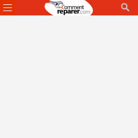
Ouvrir
le
menu