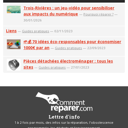
Trois-Rivières : un jeu-vidéo pour sensibiliser
aux impacts du numérique
—
Pourquoi réparer ?
—
30/01/2026
Liens
—
Guides pratiques
— 02/11/2023
🌱💰 70 idées éco-responsables pour économiser
1000€ par an
—
Guides pratiques
— 22/09/2023
Pièces détachées électroménager : tous les
sites
—
Guides pratiques
— 27/01/2023
Lettre d'info
1 à 2 fois par mois, des infos sur la réparation, l'obsolescence