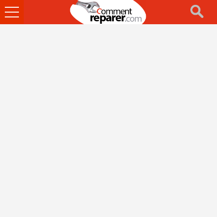
Ouvrir
le
menu