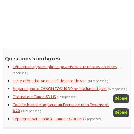
Questions similaires
Réparer un appareil photo powershot G12 photos violettes
(3
réponses )
Forte dégradation qualité de prise de vue
(14 réponses )
Appareil photo CANON EOS110OD ne "s'allumant pas"
(6 réponses )
Obturateur Canon 6D HS
(12 réponses )
Réparé
Couche blanche apparue sur l’écran de mon Powershot
A40
(10 réponses )
Réparé
Réparer appareil photo Canon SX700HS
(2 réponses )