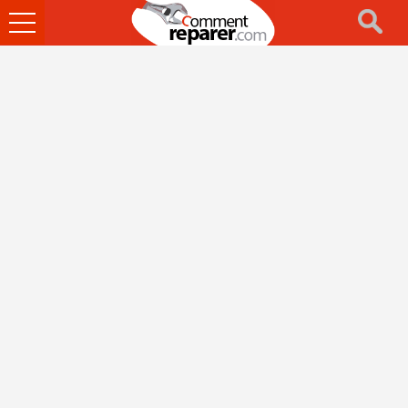
Ouvrir
le
menu