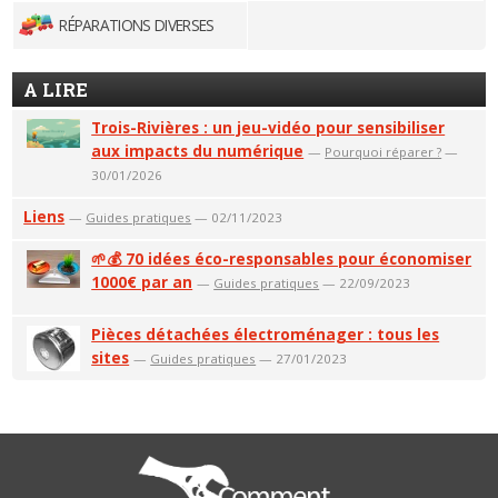
RÉPARATIONS DIVERSES
A LIRE
Trois-Rivières : un jeu-vidéo pour sensibiliser
aux impacts du numérique
—
Pourquoi réparer ?
—
30/01/2026
Liens
—
Guides pratiques
— 02/11/2023
🌱💰 70 idées éco-responsables pour économiser
1000€ par an
—
Guides pratiques
— 22/09/2023
Pièces détachées électroménager : tous les
sites
—
Guides pratiques
— 27/01/2023