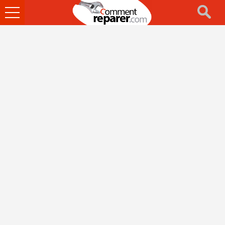
Ouvrir
le
menu