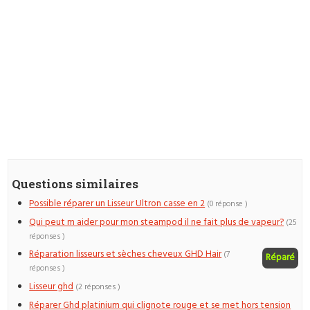
Questions similaires
Possible réparer un Lisseur Ultron casse en 2
(0 réponse )
Qui peut m aider pour mon steampod il ne fait plus de vapeur?
(25
réponses )
Réparation lisseurs et sèches cheveux GHD Hair
(7
Réparé
réponses )
Lisseur ghd
(2 réponses )
Réparer Ghd platinium qui clignote rouge et se met hors tension