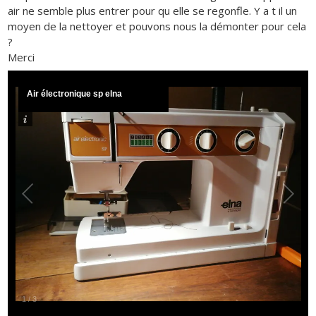
air ne semble plus entrer pour qu elle se regonfle. Y a t il un
moyen de la nettoyer et pouvons nous la démonter pour cela
?
Merci
Air électronique sp elna
1
/
3