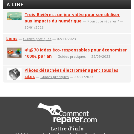
A LIRE
Trois-Rivières : un jeu-vidéo pour sensibiliser
aux impacts du numérique
—
Pourquoi réparer ?
—
30/01/2026
Liens
—
Guides pratiques
— 02/11/2023
🌱💰 70 idées éco-responsables pour économiser
1000€ par an
—
Guides pratiques
— 22/09/2023
Pièces détachées électroménager : tous les
sites
—
Guides pratiques
— 27/01/2023
Lettre d'info