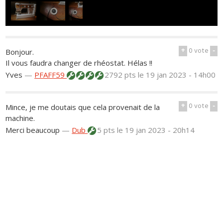
+
0
vote
-
Bonjour.
Il vous faudra changer de rhéostat. Hélas !!
Yves
—
PFAFF59
2792 pts
le 19 jan 2023 - 14h00
+
0
vote
-
Mince, je me doutais que cela provenait de la
machine.
Merci beaucoup
—
Dub
5 pts
le 19 jan 2023 - 20h14