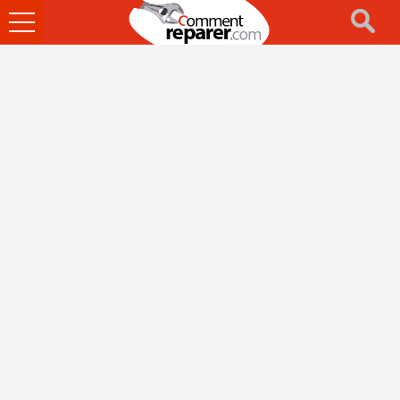
Ouvrir
le
menu