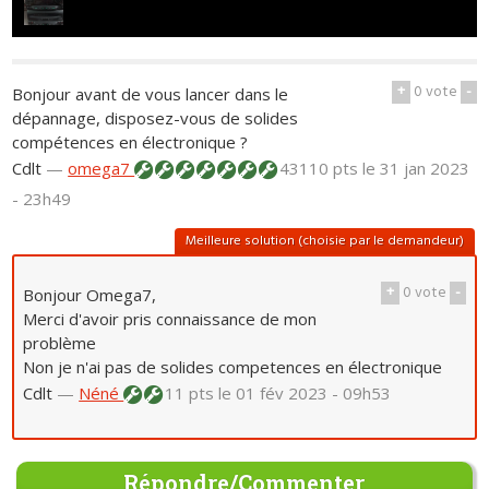
+
0
vote
-
Bonjour avant de vous lancer dans le
dépannage, disposez-vous de solides
compétences en électronique ?
Cdlt
—
omega7
43110 pts
le 31 jan 2023
- 23h49
Meilleure solution (choisie par le demandeur)
+
0
vote
-
Bonjour Omega7,
Merci d'avoir pris connaissance de mon
problème
Non je n'ai pas de solides competences en électronique
Cdlt
—
Néné
11 pts
le 01 fév 2023 - 09h53
Répondre/Commenter