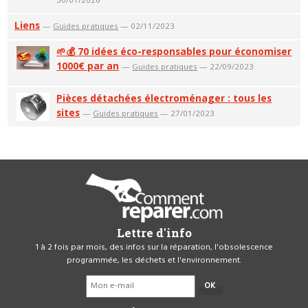
Liens
—
Guides pratiques
— 02/11/2023
🌱💰 70 idées éco-responsables pour économiser
1000€ par an
—
Guides pratiques
— 22/09/2023
Pièces détachées électroménager : tous les
sites
—
Guides pratiques
— 27/01/2023
Lettre d'info
1 à 2 fois par mois, des infos sur la réparation, l'obsolescence
programmée, les déchets et l'environnement.
OK