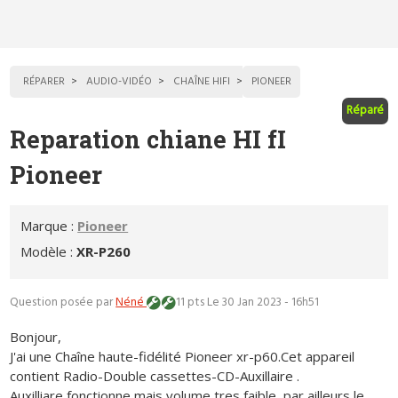
RÉPARER
AUDIO-VIDÉO
CHAÎNE HIFI
PIONEER
Réparé
Reparation chiane HI fI
Pioneer
Marque :
Pioneer
Modèle :
XR-P260
Question posée par
Néné
11 pts
Le 30 Jan 2023 - 16h51
Bonjour,
J'ai une Chaîne haute-fidélité Pioneer xr-p60.Cet appareil
contient Radio-Double cassettes-CD-Auxillaire .
Auxilliare fonctionne mais volume tres faible ,par ailleurs le