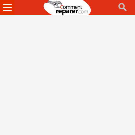
Ouvrir
le
menu