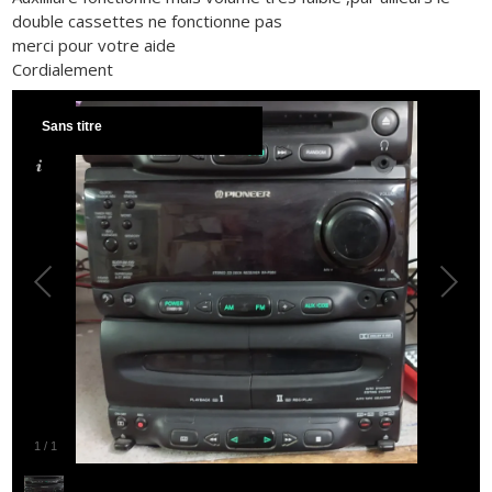
double cassettes ne fonctionne pas
merci pour votre aide
Cordialement
Sans titre
1
/
1