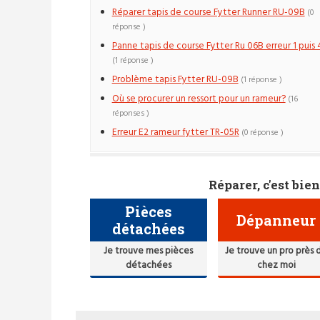
Réparer tapis de course Fytter Runner RU-09B
(0
réponse )
Panne tapis de course Fytter Ru 06B erreur 1 puis 
(1 réponse )
Problème tapis Fytter RU-09B
(1 réponse )
Où se procurer un ressort pour un rameur?
(16
réponses )
Erreur E2 rameur fytter TR-05R
(0 réponse )
Réparer, c'est bien
Pièces
Dépanneur
détachées
Je trouve mes pièces
Je trouve un pro près 
détachées
chez moi