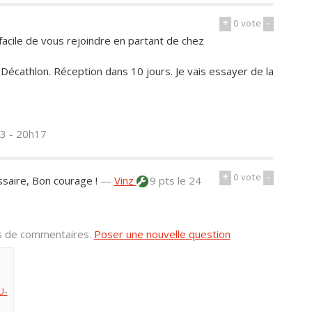
+
0
vote
-
acile de vous rejoindre en partant de chez
 Décathlon. Réception dans 10 jours. Je vais essayer de la
23 - 20h17
+
0
vote
-
saire, Bon courage !
—
Vinz
9 pts
le 24
us de commentaires.
Poser une nouvelle question
U-