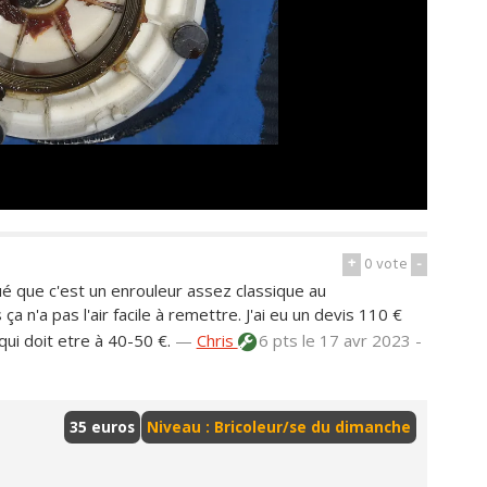
+
0
vote
-
é que c'est un enrouleur assez classique au
 n'a pas l'air facile à remettre. J'ai eu un devis 110 €
qui doit etre à 40-50 €.
—
Chris
6 pts
le 17 avr 2023 -
35 euros
Niveau : Bricoleur/se du dimanche