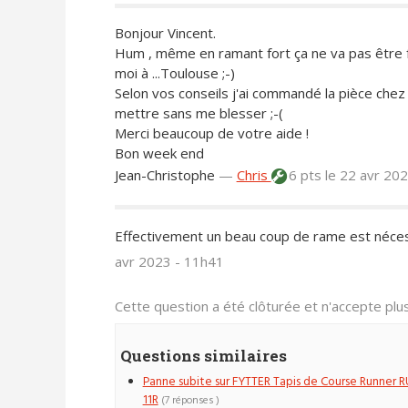
Bonjour Vincent.
Hum , même en ramant fort ça ne va pas être f
moi à ...Toulouse ;-)
Selon vos conseils j'ai commandé la pièce chez
mettre sans me blesser ;-(
Merci beaucoup de votre aide !
Bon week end
Jean-Christophe
—
Chris
6 pts
le 22 avr 20
Effectivement un beau coup de rame est néces
avr 2023 - 11h41
Cette question a été clôturée et n'accepte pl
Questions similaires
Panne subite sur FYTTER Tapis de Course Runner R
11R
(7 réponses )