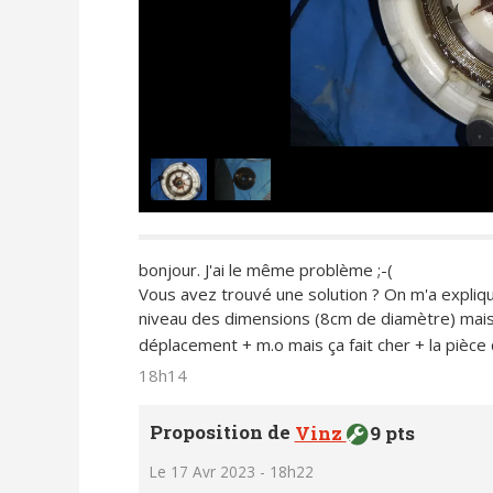
bonjour. J'ai le même problème ;-(
Vous avez trouvé une solution ? On m'a expliqu
niveau des dimensions (8cm de diamètre) mais ça
déplacement + m.o mais ça fait cher + la pièce 
18h14
Proposition de
Vinz
9 pts
Le 17 Avr 2023 - 18h22