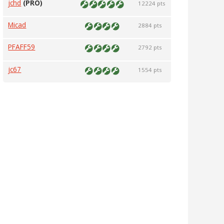
jchd
(PRO)
12224 pts
Micad
2884 pts
PFAFF59
2792 pts
jc67
1554 pts