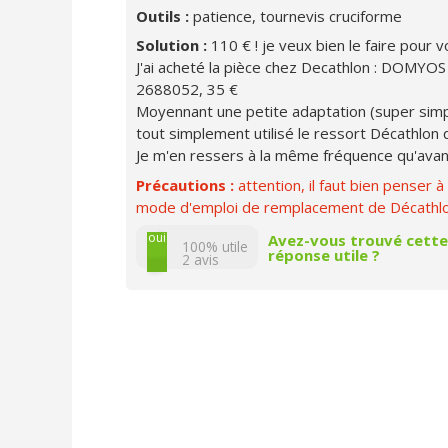
Outils :
patience, tournevis cruciforme
Solution :
110 € ! je veux bien le faire pour v
J'ai acheté la pièce chez Decathlon : DOMY
2688052, 35 €
Moyennant une petite adaptation (super simple
tout simplement utilisé le ressort Décathlon qu
Je m'en ressers à la même fréquence qu'avant
Précautions :
attention, il faut bien penser à
mode d'emploi de remplacement de Décathlon 
non
oui
Avez-vous trouvé cette
100% utile
réponse utile ?
2
avis