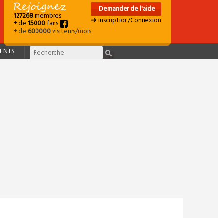
Demander de l'aide
127268
membres
➜ Inscription/Connexion
+ de
15000
fans
+ de
600000
visiteurs/mois
ENTS