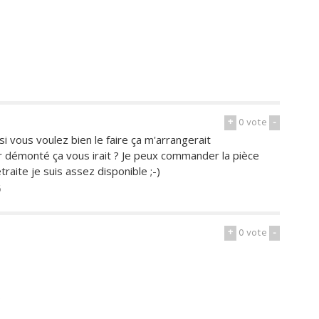
+
0
vote
-
i vous voulez bien le faire ça m'arrangerait
ur démonté ça vous irait ? Je peux commander la pièce
raite je suis assez disponible ;-)
6
+
0
vote
-
9