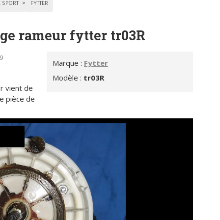
 SPORT
FYTTER
ge rameur fytter tr03R
49
Marque :
Fytter
Modèle :
tr03R
r vient de
te pièce de