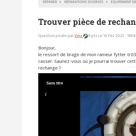
RÉPARER
RÉPARATIONS DIVERSES
EQUIPEMENT DE
Trouver pièce de rechan
Question posée par
Vinz
9 pts
Le 10 Fév 2023 - 18h
Bonjour,
le ressort de tirage de mon rameur fytter tr03
casser. Sauriez-vous où je pourrai trouver cet
rechange ?
Sans titre