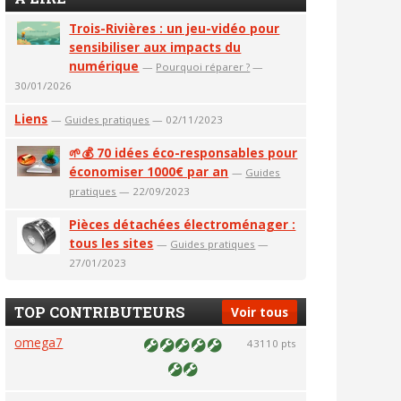
Trois-Rivières : un jeu-vidéo pour
sensibiliser aux impacts du
numérique
—
Pourquoi réparer ?
—
30/01/2026
Liens
—
Guides pratiques
— 02/11/2023
🌱💰 70 idées éco-responsables pour
économiser 1000€ par an
—
Guides
pratiques
— 22/09/2023
Pièces détachées électroménager :
tous les sites
—
Guides pratiques
—
27/01/2023
TOP CONTRIBUTEURS
Voir tous
omega7
43110 pts