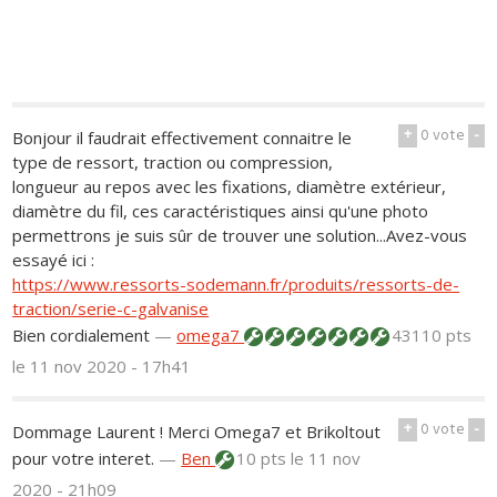
+
0
vote
-
Bonjour il faudrait effectivement connaitre le
type de ressort, traction ou compression,
longueur au repos avec les fixations, diamètre extérieur,
diamètre du fil, ces caractéristiques ainsi qu'une photo
permettrons je suis sûr de trouver une solution...Avez-vous
essayé ici :
https://www.ressorts-sodemann.fr/produits/ressorts-de-
traction/serie-c-galvanise
Bien cordialement
—
omega7
43110 pts
le 11 nov 2020 - 17h41
+
0
vote
-
Dommage Laurent ! Merci Omega7 et Brikoltout
pour votre interet.
—
Ben
10 pts
le 11 nov
2020 - 21h09