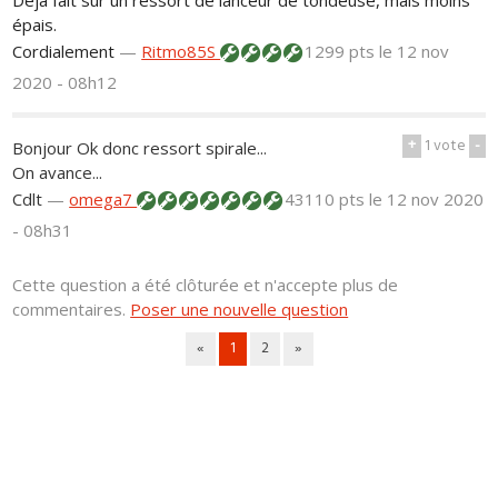
épais.
Cordialement
—
Ritmo85S
1299 pts
le 12 nov
2020 - 08h12
+
1
vote
-
Bonjour Ok donc ressort spirale...
On avance...
Cdlt
—
omega7
43110 pts
le 12 nov 2020
- 08h31
Cette question a été clôturée et n'accepte plus de
commentaires.
Poser une nouvelle question
«
1
2
»