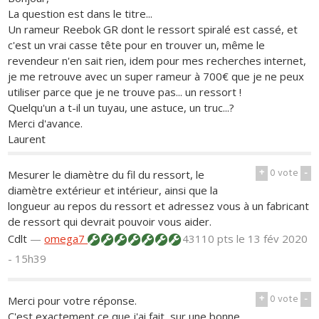
La question est dans le titre...
Un rameur Reebok GR dont le ressort spiralé est cassé, et
c'est un vrai casse tête pour en trouver un, même le
revendeur n'en sait rien, idem pour mes recherches internet,
je me retrouve avec un super rameur à 700€ que je ne peux
utiliser parce que je ne trouve pas... un ressort !
Quelqu'un a t-il un tuyau, une astuce, un truc...?
Merci d'avance.
Laurent
+
0
vote
-
Mesurer le diamètre du fil du ressort, le
diamètre extérieur et intérieur, ainsi que la
longueur au repos du ressort et adressez vous à un fabricant
de ressort qui devrait pouvoir vous aider.
Cdlt
—
omega7
43110 pts
le 13 fév 2020
- 15h39
+
0
vote
-
Merci pour votre réponse.
C'est exactement ce que j'ai fait, sur une bonne