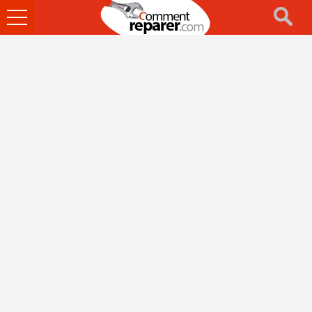
Ouvrir
le
menu