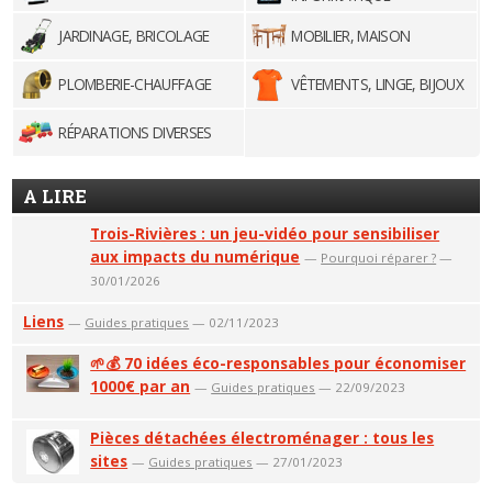
JARDINAGE, BRICOLAGE
MOBILIER, MAISON
PLOMBERIE-CHAUFFAGE
VÊTEMENTS, LINGE, BIJOUX
RÉPARATIONS DIVERSES
A LIRE
Trois-Rivières : un jeu-vidéo pour sensibiliser
aux impacts du numérique
—
Pourquoi réparer ?
—
30/01/2026
Liens
—
Guides pratiques
— 02/11/2023
🌱💰 70 idées éco-responsables pour économiser
1000€ par an
—
Guides pratiques
— 22/09/2023
Pièces détachées électroménager : tous les
sites
—
Guides pratiques
— 27/01/2023