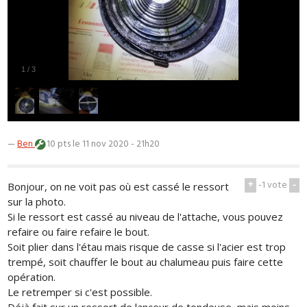
1
/
3
—
Ben
10 pts
le 11 nov 2020 - 21h20
+
-1
vote
-
Bonjour, on ne voit pas où est cassé le ressort
sur la photo.
Si le ressort est cassé au niveau de l'attache, vous pouvez
refaire ou faire refaire le bout.
Soit plier dans l'étau mais risque de casse si l'acier est trop
trempé, soit chauffer le bout au chalumeau puis faire cette
opération.
Le retremper si c'est possible.
Déjà fait sur un ressort de lanceur de tondeuse, mais moins