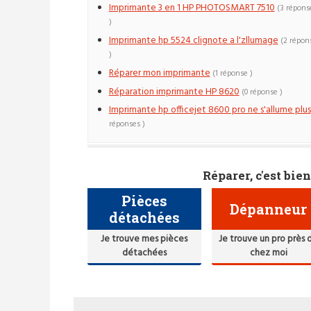
Imprimante 3 en 1 HP PHOTOSMART 7510
(3 répons
)
Imprimante hp 5524 clignote a l'zllumage
(2 répon
)
Réparer mon imprimante
(1 réponse )
Réparation imprimante HP 8620
(0 réponse )
Imprimante hp officejet 8600 pro ne s'allume plus
réponses )
Réparer, c'est bien
Pièces
Dépanneur
détachées
Je trouve mes pièces
Je trouve un pro près 
détachées
chez moi