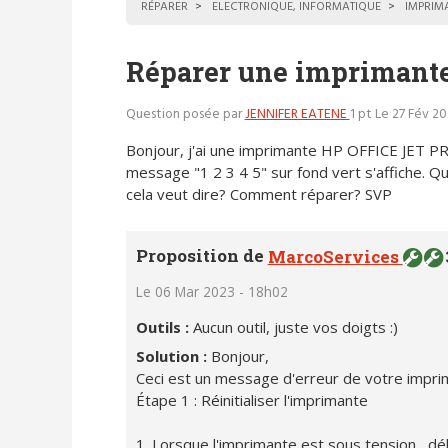
RÉPARER
ELECTRONIQUE, INFORMATIQUE
IMPRIM
Réparer une imprimant
Question posée par
JENNIFER EATENE
1 pt
Le 27 Fév 20
Bonjour, j'ai une imprimante HP OFFICE JET P
message "1 2 3 4 5" sur fond vert s'affiche. Q
cela veut dire? Comment réparer? SVP
Proposition de
MarcoServices
Le 06 Mar 2023 - 18h02
Outils :
Aucun outil, juste vos doigts :)
Solution :
Bonjour,
Ceci est un message d'erreur de votre imprimant
Étape 1 : Réinitialiser l'imprimante
1. Lorsque l'imprimante est sous tension , dé