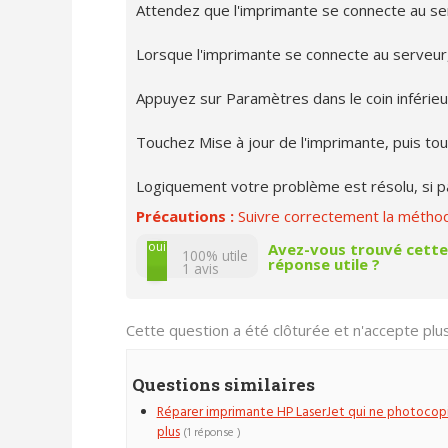
Attendez que l'imprimante se connecte au se
Lorsque l'imprimante se connecte au serveur, 
Appuyez sur Paramètres dans le coin inférieur
Touchez Mise à jour de l'imprimante, puis tou
Logiquement votre problème est résolu, si pa
Précautions :
Suivre correctement la méthode
non
oui
Avez-vous trouvé cette
100% utile
réponse utile ?
1
avis
Cette question a été clôturée et n'accepte pl
Questions similaires
Réparer imprimante HP LaserJet qui ne photocop
plus
(1 réponse )