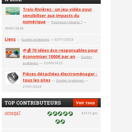
Trois-Rivières : un jeu-vidéo pour
sensibiliser aux impacts du
numérique
—
Pourquoi réparer ?
—
30/01/2026
Liens
—
Guides pratiques
— 02/11/2023
🌱💰 70 idées éco-responsables pour
économiser 1000€ par an
—
Guides
pratiques
— 22/09/2023
Pièces détachées électroménager :
tous les sites
—
Guides pratiques
—
27/01/2023
TOP CONTRIBUTEURS
Voir tous
omega7
43110 pts