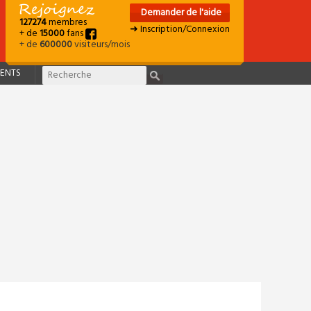
Demander de l'aide
127274
membres
➜ Inscription/Connexion
+ de
15000
fans
+ de
600000
visiteurs/mois
ENTS