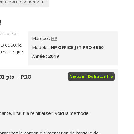
ANTE, MULTIFONCTION
HP
e
23 - 09h01
Marque :
HP
RO 6960, le
Modèle :
HP OFFICE JET PRO 6960
u'est ce que
Année :
2019
31 pts —
PRO
Niveau : Débutant-e
e, il faut la réinitialiser. Voici la méthode :
branchez le cordon d'alimentation de l'arrière de