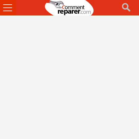
Ouvrir
le
menu