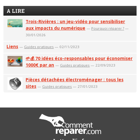
A LIRE
Trois-Rivières : un jeu-vidéo pour sensibiliser
aux impacts du numérique
—
Pourquoi réparer ?
—
30/01/2026
Liens
—
Guides pratiques
— 02/11/2023
🌱💰 70 idées éco-responsables pour économiser
1000€ par an
—
Guides pratiques
— 22/09/2023
Pièces détachées électroménager : tous les
sites
—
Guides pratiques
— 27/01/2023