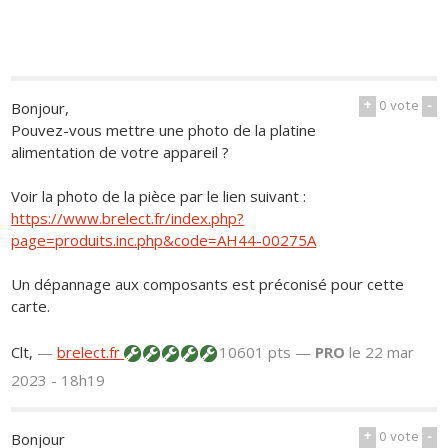
+
0
vote
-
Bonjour,
Pouvez-vous mettre une photo de la platine
alimentation de votre appareil ?
Voir la photo de la pièce par le lien suivant :
https://www.brelect.fr/index.php?
page=produits.inc.php&code=AH44-00275A
Un dépannage aux composants est préconisé pour cette
carte.
Clt,
—
brelect.fr
10601 pts —
PRO
le 22 mar
2023 - 18h19
+
0
vote
-
Bonjour