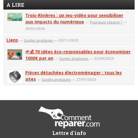
A LIRE
Trois-Rivières : un jeu-vidéo pour sensibiliser
aux impacts du numérique
—
Pourquoi réparer ?
—
30/01/2026
Liens
—
Guides pratiques
— 02/11/2023
🌱💰 70 idées éco-responsables pour économiser
1000€ par an
—
Guides pratiques
— 22/09/2023
Pièces détachées électroménager : tous les
sites
—
Guides pratiques
— 27/01/2023
Lettre d'info