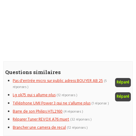
Questions similaires
Pas d'entrée micro sur public adress BOUYER AB 25
(5
Réparé
réponses )
Lg ok75 qui s allume plus
(12 réponses )
Réparé
Téléphone UMI Power 3 qui ne s'allume plus
(1 réponse )
Barre de son Philips HTL2160
(4 réponses )
Réparer Tuner REVOX A76 muet
(32 réponses )
Brancher une camera de recul
(12 réponses )