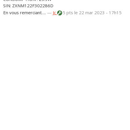
SIN: ZXNM122F302286D
En vous remerciant….
—
Jc
5 pts
le 22 mar 2023 - 17h15