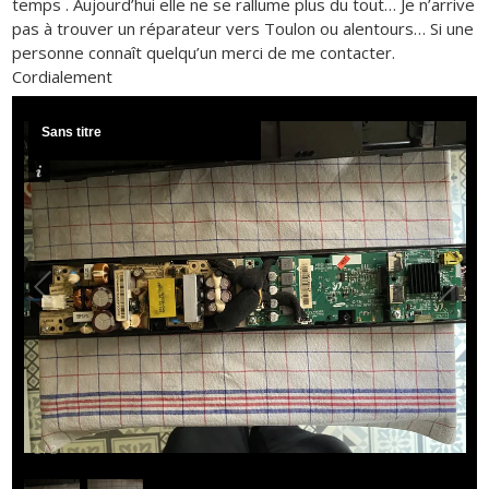
temps . Aujourd’hui elle ne se rallume plus du tout… Je n’arrive
pas à trouver un réparateur vers Toulon ou alentours… Si une
personne connaît quelqu’un merci de me contacter.
Cordialement
Sans titre
1
/
2