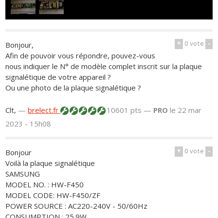
+
0
vote
-
Bonjour,
Afin de pouvoir vous répondre, pouvez-vous
nous indiquer le N° de modèle complet inscrit sur la plaque
signalétique de votre appareil ?
Ou une photo de la plaque signalétique ?
Clt,
—
brelect.fr
10601 pts —
PRO
le 22 mar
2023 - 15h08
+
0
vote
-
Bonjour
Voilà la plaque signalétique
SAMSUNG
MODEL NO. : HW-F450
MODEL CODE: HW-F450/ZF
POWER SOURCE : AC220-240V - 50/60Hz
CONSUMPTION : 25.9W