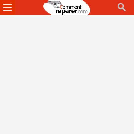
Ouvrir
le
menu