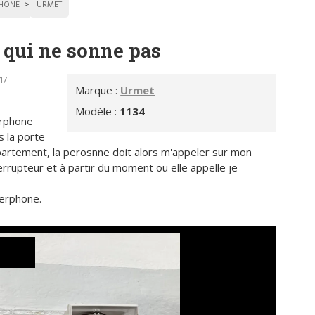
PHONE
URMET
qui ne sonne pas
17
Marque :
Urmet
Modèle :
1134
erphone
s la porte
ppartement, la perosnne doit alors m'appeler sur mon
errupteur et à partir du moment ou elle appelle je
terphone.