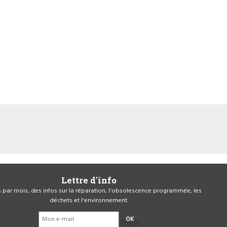
Lettre d'info
is par mois, des infos sur la réparation, l'obsolescence programmée, les
déchets et l'environnement.
OK