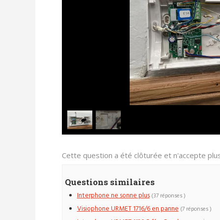
Cette question a été clôturée et n'accepte pl
Questions similaires
Interphone ne sonne plus
(37 réponses )
Visiophone URMET 1716/6 en panne
(7 réponses )