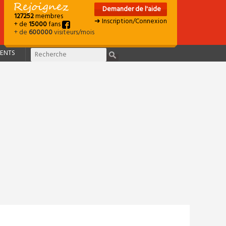
Demander de l'aide
127252
membres
➜ Inscription/Connexion
+ de
15000
fans
+ de
600000
visiteurs/mois
ENTS