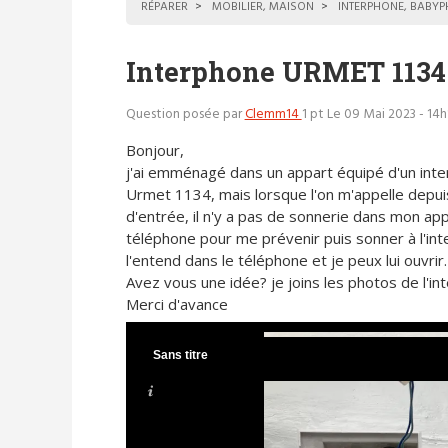
RÉPARER
MOBILIER, MAISON
INTERPHONE, BABY
Interphone URMET 1134 
Question posée par
Clemm14
1 pt
Le 09 Mai 2023 - 14h
Bonjour,
j'ai emménagé dans un appart équipé d'un int
Urmet 1134, mais lorsque l'on m'appelle depui
d'entrée, il n'y a pas de sonnerie dans mon a
téléphone pour me prévenir puis sonner à l'int
l'entend dans le téléphone et je peux lui ouvrir.
Avez vous une idée? je joins les photos de l'in
Merci d'avance
Sans titre