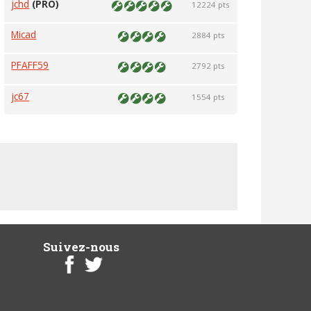
jchd
(PRO)
12224 pts
Micad
2884 pts
PFAFF59
2792 pts
jc67
1554 pts
Suivez-nous