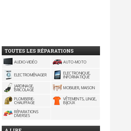
TOUTES LES RÉPARATIONS
AUDIO-VIDÉO
AUTO-MOTO
ELECTRONIQUE,
ELECTROMÉNAGER
INFORMATIQUE
JARDINAGE,
MOBILIER, MAISON
BRICOLAGE
PLOMBERIE-
VÊTEMENTS, LINGE,
CHAUFFAGE
BIJOUX
RÉPARATIONS
DIVERSES
A LIRE