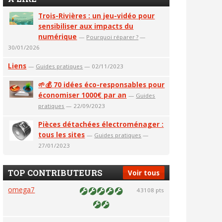
Trois-Rivières : un jeu-vidéo pour
sensibiliser aux impacts du
numérique
—
Pourquoi réparer ?
—
30/01/2026
Liens
—
Guides pratiques
— 02/11/2023
🌱💰 70 idées éco-responsables pour
économiser 1000€ par an
—
Guides
pratiques
— 22/09/2023
Pièces détachées électroménager :
tous les sites
—
Guides pratiques
—
27/01/2023
TOP CONTRIBUTEURS
Voir tous
omega7
43108 pts