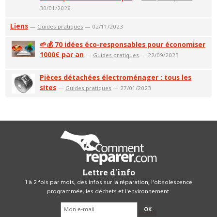
30/01/2026
Liens
—
Guides pratiques
— 02/11/2023
🌱💰 70 idées éco-responsables pour économiser
1000€ par an
—
Guides pratiques
— 22/09/2023
Pièces détachées électroménager : tous les
sites
—
Guides pratiques
— 27/01/2023
Lettre d'info
1 à 2 fois par mois, des infos sur la réparation, l'obsolescence
programmée, les déchets et l'environnement.
OK